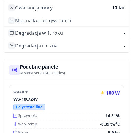
Gwarancja mocy
10 lat
Moc na koniec gwarancji
-
Degradacja w 1. roku
-
Degradacja roczna
-
Podobne panele
ta sama seria (Arun Series)
WAAREE
100 W
WS-100/24V
Polycrystalline
14.31%
Sprawność
-0.39 %/°C
Wsp. temp.
9.0 kg
Waga