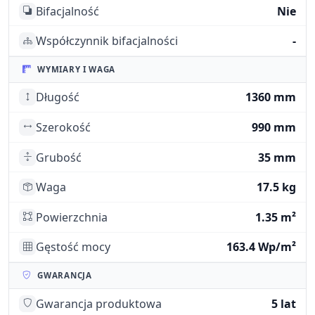
Bifacjalność
Nie
Współczynnik bifacjalności
-
WYMIARY I WAGA
Długość
1360 mm
Szerokość
990 mm
Grubość
35 mm
Waga
17.5 kg
Powierzchnia
1.35 m²
Gęstość mocy
163.4 Wp/m²
GWARANCJA
Gwarancja produktowa
5 lat