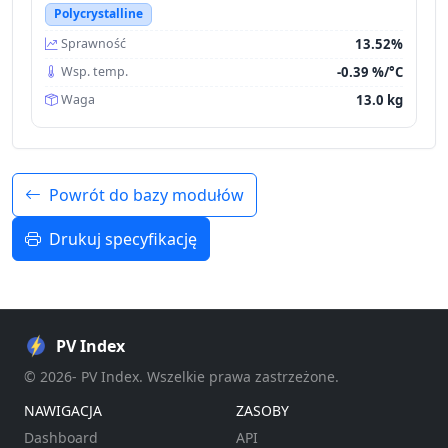
Polycrystalline
13.52%
Sprawność
-0.39 %/°C
Wsp. temp.
13.0 kg
Waga
Powrót do bazy modułów
Drukuj specyfikację
PV Index
© 2026- PV Index. Wszelkie prawa zastrzeżone.
NAWIGACJA
ZASOBY
Dashboard
API