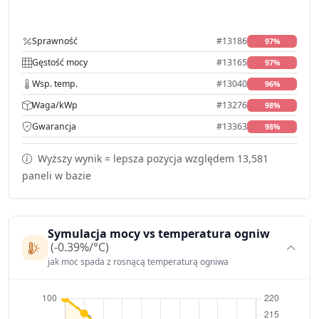
Sprawność
#13186
97%
Gęstość mocy
#13165
97%
Wsp. temp.
#13040
96%
Waga/kWp
#13276
98%
Gwarancja
#13363
98%
Wyższy wynik = lepsza pozycja względem 13,581
paneli w bazie
Symulacja mocy vs temperatura ogniw
(-0.39%/°C)
jak moc spada z rosnącą temperaturą ogniwa