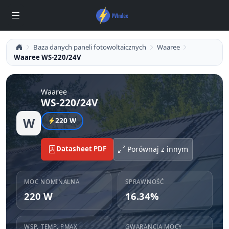
Baza danych paneli fotowoltaicznych
Waaree
Waaree WS-220/24V
Waaree
WS-220/24V
W
220 W
Datasheet PDF
Porównaj z innym
MOC NOMINALNA
SPRAWNOŚĆ
220 W
16.34%
WSP. TEMP. PMAX
GWARANCJA MOCY