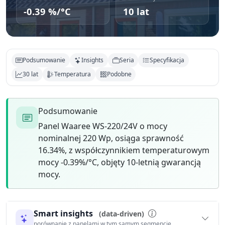
-0.39 %/°C
10 lat
Podsumowanie
Insights
Seria
Specyfikacja
30 lat
Temperatura
Podobne
Podsumowanie
Panel Waaree WS-220/24V o mocy
nominalnej 220 Wp, osiąga sprawność
16.34%, z współczynnikiem temperaturowym
mocy -0.39%/°C, objęty 10-letnią gwarancją
mocy.
Smart insights
(data-driven)
porównanie z panelami w tym samym segmencie