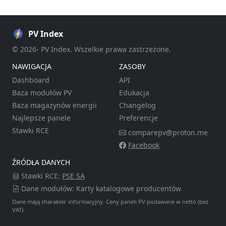
PV Index
© 2026- PV Index. Wszelkie prawa zastrzeżone.
NAWIGACJA
ZASOBY
Dashboard
API
Baza modułów PV
Edukacja
Baza magazynów energii
Changelog
Najlepsze panele
Preferencje
Stawki RCE
comparepv@proton.me
Facebook
ŹRÓDŁA DANYCH
Stawki RCE:
PSE SA
Dane modułów: Karty katalogowe producentów
Dane mają charakter informacyjny. Ceny paneli PV podawane w netto (bez
VAT).