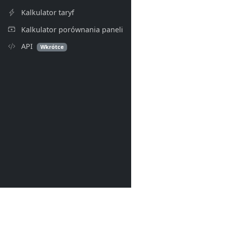
Kalkulator taryf
Kalkulator porównania paneli
API
Wkrótce
PV Index
© 2026- PV Index. Wszelkie p