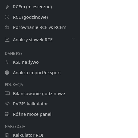
RCEm (miesięczne)
RCE (godzinowe)
Porównanie RCE vs RCEm
Analizy stawek RCE
DANE PSE
KSE na żywo
Analiza import/eksport
EDUKACJA
Bilansowanie godzinowe
PVGIS kalkulator
Różne moce paneli
NARZĘDZIA
Kalkulator ROI