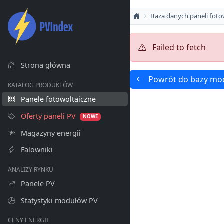
Baza danych paneli foto
Failed to fetch
Strona główna
Powrót do bazy mo
KATALOG PRODUKTÓW
Panele fotowoltaiczne
Oferty paneli PV
NOWE
Magazyny energii
Falowniki
ANALIZY RYNKU
Panele PV
Statystyki modułów PV
CENY ENERGII