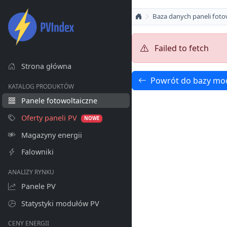
Baza danych paneli foto
Failed to fetch
Strona główna
Powrót do bazy mo
KATALOG PRODUKTÓW
Panele fotowoltaiczne
Oferty paneli PV
NOWE
Magazyny energii
Falowniki
ANALIZY RYNKU
Panele PV
Statystyki modułów PV
CENY ENERGII