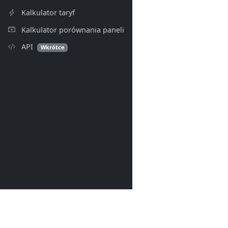
Kalkulator taryf
Kalkulator porównania paneli
API
Wkrótce
PV Index
© 2026- PV Index. Wszelkie p