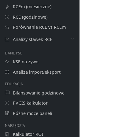
RCEm (miesięczne)
RCE (godzinowe)
Porównanie RCE vs RCEm
Analizy stawek RCE
DANE PSE
KSE na żywo
Analiza import/eksport
EDUKACJA
Bilansowanie godzinowe
PVGIS kalkulator
Różne moce paneli
NARZĘDZIA
Kalkulator ROI