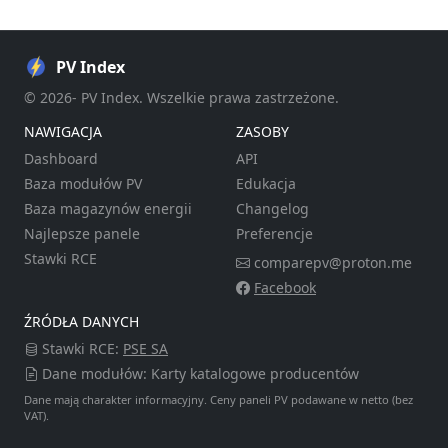
PV Index
© 2026- PV Index. Wszelkie prawa zastrzeżone.
NAWIGACJA
ZASOBY
Dashboard
API
Baza modułów PV
Edukacja
Baza magazynów energii
Changelog
Najlepsze panele
Preferencje
Stawki RCE
comparepv@proton.me
Facebook
ŹRÓDŁA DANYCH
Stawki RCE:
PSE SA
Dane modułów: Karty katalogowe producentów
Dane mają charakter informacyjny. Ceny paneli PV podawane w netto (bez
VAT).