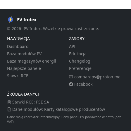
PV Index
© 2026- PV Index. Wszelkie prawa zastrzeżone.
NAWIGACJA
ZASOBY
Dashboard
API
Baza modułów PV
Edukacja
Baza magazynów energii
Changelog
Najlepsze panele
Preferencje
Stawki RCE
comparepv@proton.me
Facebook
ŹRÓDŁA DANYCH
Stawki RCE:
PSE SA
Dane modułów: Karty katalogowe producentów
Dane mają charakter informacyjny. Ceny paneli PV podawane w netto (bez
VAT).