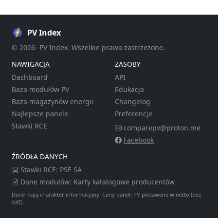
PV Index
© 2026- PV Index. Wszelkie prawa zastrzeżone.
NAWIGACJA
ZASOBY
Dashboard
API
Baza modułów PV
Edukacja
Baza magazynów energii
Changelog
Najlepsze panele
Preferencje
Stawki RCE
comparepv@proton.me
Facebook
ŹRÓDŁA DANYCH
Stawki RCE:
PSE SA
Dane modułów: Karty katalogowe producentów
Dane mają charakter informacyjny. Ceny paneli PV podawane w netto (bez
VAT).