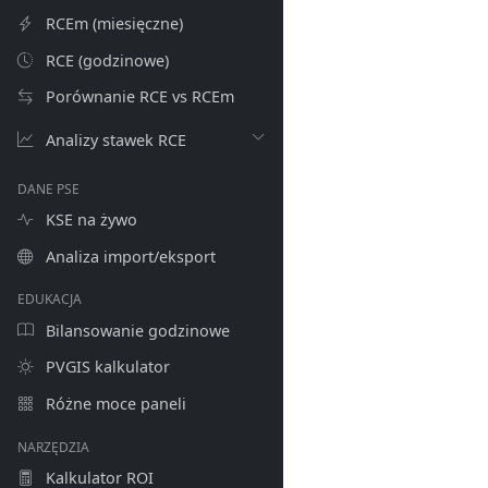
RCEm (miesięczne)
RCE (godzinowe)
Porównanie RCE vs RCEm
Analizy stawek RCE
DANE PSE
KSE na żywo
Analiza import/eksport
EDUKACJA
Bilansowanie godzinowe
PVGIS kalkulator
Różne moce paneli
NARZĘDZIA
Kalkulator ROI