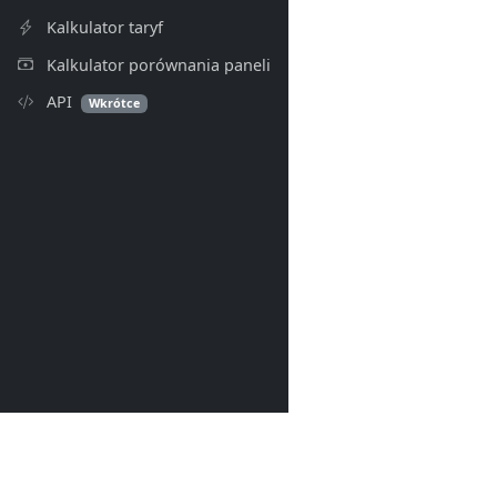
Kalkulator taryf
Kalkulator porównania paneli
API
Wkrótce
PV Index
© 2026- PV Index. Wszelkie p