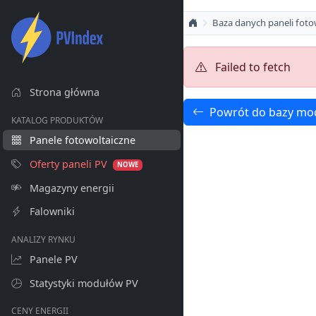
Baza danych paneli foto
Failed to fetch
Strona główna
Powrót do bazy mo
KATALOG PRODUKTÓW
Panele fotowoltaiczne
Oferty paneli PV
NOWE
Magazyny energii
Falowniki
ANALIZY RYNKU
Panele PV
Statystyki modułów PV
CENY ENERGII