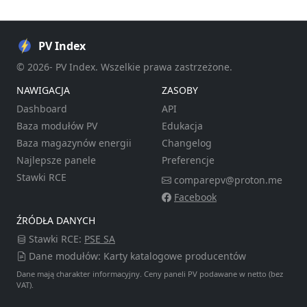
PV Index
© 2026- PV Index. Wszelkie prawa zastrzeżone.
NAWIGACJA
ZASOBY
Dashboard
API
Baza modułów PV
Edukacja
Baza magazynów energii
Changelog
Najlepsze panele
Preferencje
Stawki RCE
comparepv@proton.me
Facebook
ŹRÓDŁA DANYCH
Stawki RCE:
PSE SA
Dane modułów: Karty katalogowe producentów
Dane mają charakter informacyjny. Ceny paneli PV podawane w netto (bez
VAT).