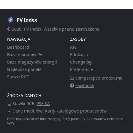
PV Index
© 2026- PV Index. Wszelkie prawa zastrzeżone.
NAWIGACJA
ZASOBY
Dashboard
API
Baza modułów PV
Edukacja
Baza magazynów energii
Changelog
Najlepsze panele
Preferencje
Stawki RCE
comparepv@proton.me
Facebook
ŹRÓDŁA DANYCH
Stawki RCE:
PSE SA
Dane modułów: Karty katalogowe producentów
Dane mają charakter informacyjny. Ceny paneli PV podawane w netto (bez
VAT).