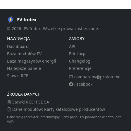
PV Index
© 2026- PV Index. Wszelkie prawa zastrzeżone.
NAWIGACJA
ZASOBY
Dashboard
API
Baza modułów PV
Edukacja
Baza magazynów energii
Changelog
Najlepsze panele
Preferencje
Stawki RCE
comparepv@proton.me
Facebook
ŹRÓDŁA DANYCH
Stawki RCE:
PSE SA
Dane modułów: Karty katalogowe producentów
Dane mają charakter informacyjny. Ceny paneli PV podawane w netto (bez
VAT).