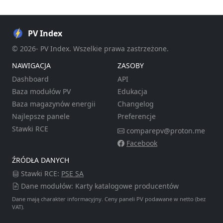
PV Index
© 2026- PV Index. Wszelkie prawa zastrzeżone.
NAWIGACJA
ZASOBY
Dashboard
API
Baza modułów PV
Edukacja
Baza magazynów energii
Changelog
Najlepsze panele
Preferencje
Stawki RCE
comparepv@proton.me
Facebook
ŹRÓDŁA DANYCH
Stawki RCE:
PSE SA
Dane modułów: Karty katalogowe producentów
Dane mają charakter informacyjny. Ceny paneli PV podawane w netto (bez
VAT).