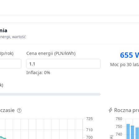
nia
nergii, wartość
655 
p/rok)
Cena energii (PLN/kWh)
Moc po 30 la
Inflacja:
0%
k)
 czasie
Roczna pr