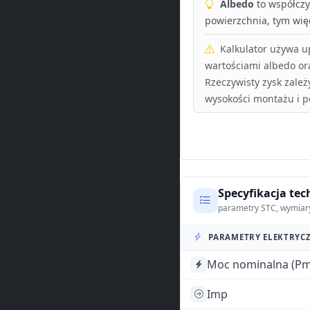
Albedo
to współczyn
powierzchnia, tym więc
Kalkulator używa 
wartościami albedo or
Rzeczywisty zysk zależ
wysokości montażu i p
Specyfikacja tec
parametry STC, wymiar
PARAMETRY ELEKTRYCZ
Moc nominalna (Pm
Imp