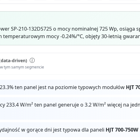
wer SP-210-132DS725 o mocy nominalnej 725 Wp, osiąga sp
 temperaturowym mocy -0.24%/°C, objęty 30-letnią gwaran
(data-driven)
i w tym samym segmencie
 23.3% ten panel jest na poziomie typowych modułów
HJT 7
cy 233.4 W/m² ten panel generuje o 3.2 W/m² więcej na je
ydajność w gorące dni jest typowa dla paneli
HJT 700-750W