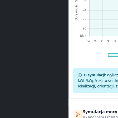
O symulacji:
Wylicz
kWh/kWp/rok) to średni
lokalizacji, orientacji, 
Symulacja mocy
jak moc spada z rosnąc