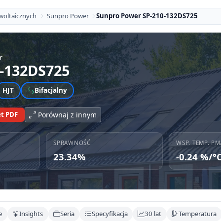
woltaicznych
Sunpro Power
Sunpro Power SP-210-132DS725
r
0-132DS725
HJT
Bifacjalny
t PDF
Porównaj z innym
SPRAWNOŚĆ
WSP. TEMP. PM
23.34%
-0.24 %/°
e
Insights
Seria
Specyfikacja
30 lat
Temperatura