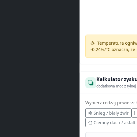
Temperatura ogniw 
-0.24%/°C
oznacza, że 
Kalkulator zysku
dodatkowa moc z tylnej 
Wybierz rodzaj powierzc
Śnieg / biały żwir
Ciemny dach / asfalt