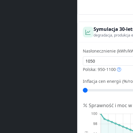
Symulacja 30-let
degradacja, produkcja e
Nasłonecznienie (kWh/kW
Polska: 950-1100
Inflacja cen energii (%/ro
Sprawność i moc w