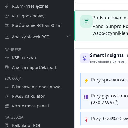
RCEm (miesięczne)
RCE (godzinowe)
Podsumowanie
Porównanie RCE vs RCEm
Panel Sunpro Po
współczynnikiem
Analizy stawek RCE
DANE PSE
Smart insights
KSE na żywo
porównanie z panelam
Analiza import/eksport
EDUKACJA
Przy sprawności
Bilansowanie godzinowe
Przy gęstości mo
PVGIS kalkulator
(230.2 W/m²)
Różne moce paneli
NARZĘDZIA
Przy -0.24%/°C w
Kalkulator ROI