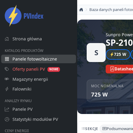
Baza danych paneli foto
Sunpro Powe
Strona główna
SP-21
S
KATALOG PRODUKTÓW
725 W
Panele fotowoltaiczne
Oferty paneli PV
Datashee
NOWE
Magazyny energii
MOC NOMINALNA
Falowniki
725 W
ANALIZY RYNKU
Panele PV
Statystyki modułów PV
Podsumowani
SEKCJE
CENY ENERGII