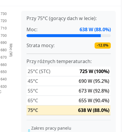
Przy 75°C (gorący dach w lecie):
Moc:
638 W (88.0%)
Strata mocy:
-12.0%
Przy różnych temperaturach:
25°C (STC)
725 W (100%)
45°C
690 W (95.2%)
55°C
673 W (92.8%)
65°C
655 W (90.4%)
75°C
638 W (88.0%)
Zakres pracy panelu