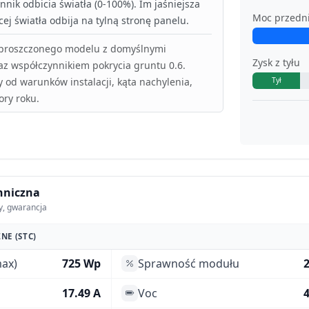
nik odbicia światła (0-100%). Im jaśniejsza
Moc przedn
ej światła odbija na tylną stronę panelu.
uproszczonego modelu z domyślnymi
Zysk z tyłu
az współczynnikiem pokrycia gruntu 0.6.
y od warunków instalacji, kąta nachylenia,
Tył
ory roku.
hniczna
y, gwarancja
NE (STC)
ax)
725 Wp
Sprawność modułu
17.49 A
Voc
4