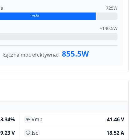
ia
725W
Przód
+130.5W
855.5W
Łączna moc efektywna:
23.34%
Vmp
41.46 V
9.23 V
Isc
18.52 A