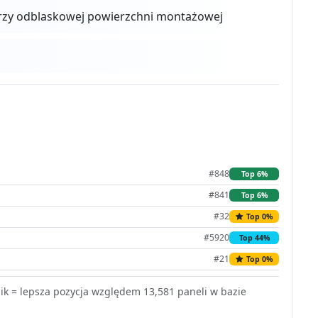
rzy odblaskowej powierzchni montażowej
#848
Top 6%
#841
Top 6%
#32
Top 0%
#5920
Top 44%
#21
Top 0%
k = lepsza pozycja względem 13,581 paneli w bazie