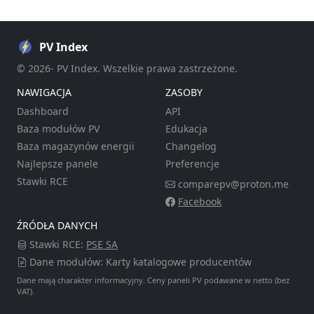
PV Index
© 2026- PV Index. Wszelkie prawa zastrzeżone.
NAWIGACJA
ZASOBY
Dashboard
API
Baza modułów PV
Edukacja
Baza magazynów energii
Changelog
Najlepsze panele
Preferencje
Stawki RCE
comparepv@proton.me
Facebook
ŹRÓDŁA DANYCH
Stawki RCE:
PSE SA
Dane modułów: Karty katalogowe producentów
Dane mają charakter informacyjny. Ceny paneli PV podawane w netto (bez
VAT).