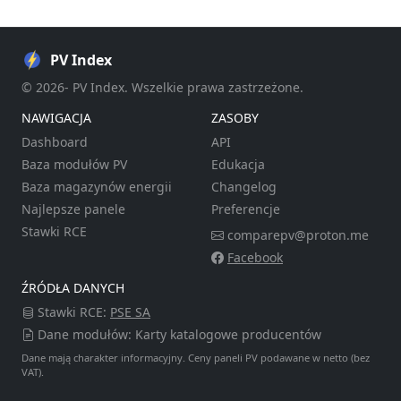
PV Index
© 2026- PV Index. Wszelkie prawa zastrzeżone.
NAWIGACJA
ZASOBY
Dashboard
API
Baza modułów PV
Edukacja
Baza magazynów energii
Changelog
Najlepsze panele
Preferencje
Stawki RCE
comparepv@proton.me
Facebook
ŹRÓDŁA DANYCH
Stawki RCE:
PSE SA
Dane modułów: Karty katalogowe producentów
Dane mają charakter informacyjny. Ceny paneli PV podawane w netto (bez
VAT).