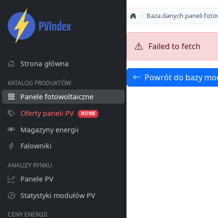
Baza danych paneli foto
Failed to fetch
Strona główna
Powrót do bazy mo
KATALOG PRODUKTÓW
Panele fotowoltaiczne
Oferty paneli PV
NOWE
Magazyny energii
Falowniki
ANALIZY RYNKU
Panele PV
Statystyki modułów PV
CENY ENERGII