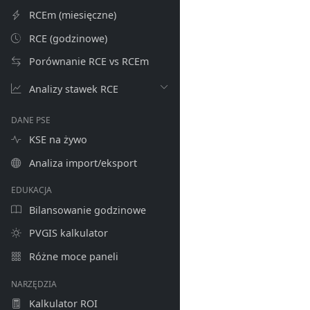
RCEm (miesięczne)
RCE (godzinowe)
Porównanie RCE vs RCEm
Analizy stawek RCE
DANE PSE
KSE na żywo
Analiza import/eksport
EDUKACJA
Bilansowanie godzinowe
PVGIS kalkulator
Różne moce paneli
NARZĘDZIA
Kalkulator ROI