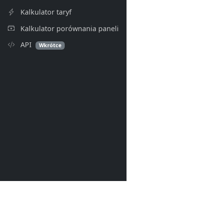
Kalkulator taryf
Kalkulator porównania paneli
API
Wkrótce
PV Index
© 2026- PV Index. Wszelkie p