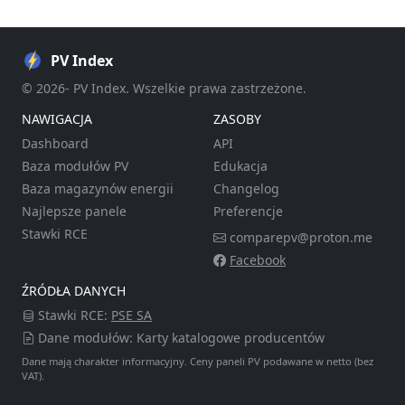
PV Index
© 2026- PV Index. Wszelkie prawa zastrzeżone.
NAWIGACJA
ZASOBY
Dashboard
API
Baza modułów PV
Edukacja
Baza magazynów energii
Changelog
Najlepsze panele
Preferencje
Stawki RCE
comparepv@proton.me
Facebook
ŹRÓDŁA DANYCH
Stawki RCE:
PSE SA
Dane modułów: Karty katalogowe producentów
Dane mają charakter informacyjny. Ceny paneli PV podawane w netto (bez
VAT).