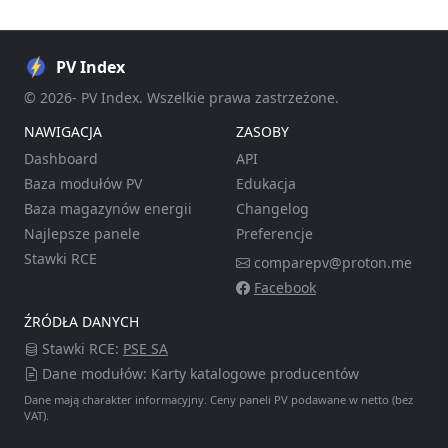
PV Index
© 2026- PV Index. Wszelkie prawa zastrzeżone.
NAWIGACJA
ZASOBY
Dashboard
API
Baza modułów PV
Edukacja
Baza magazynów energii
Changelog
Najlepsze panele
Preferencje
Stawki RCE
comparepv@proton.me
Facebook
ŹRÓDŁA DANYCH
Stawki RCE:
PSE SA
Dane modułów: Karty katalogowe producentów
Dane mają charakter informacyjny. Ceny paneli PV podawane w netto (bez
VAT).