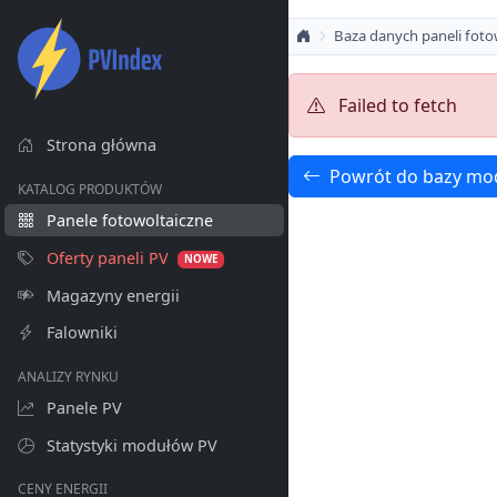
Baza danych paneli foto
Failed to fetch
Strona główna
Powrót do bazy mo
KATALOG PRODUKTÓW
Panele fotowoltaiczne
Oferty paneli PV
NOWE
Magazyny energii
Falowniki
ANALIZY RYNKU
Panele PV
Statystyki modułów PV
CENY ENERGII