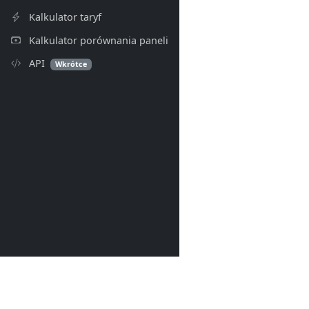
Kalkulator taryf
Kalkulator porównania paneli
API
Wkrótce
PV Index
© 2026- PV Index. Wszelkie p