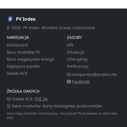
PV Index
© 2026- PV Index. Wszelkie prawa zastrzeżone.
NAWIGACJA
ZASOBY
Dashboard
API
Baza modułów PV
Edukacja
Baza magazynów energii
Changelog
Najlepsze panele
Preferencje
Stawki RCE
comparepv@proton.me
Facebook
ŹRÓDŁA DANYCH
Stawki RCE:
PSE SA
Dane modułów: Karty katalogowe producentów
Dane mają charakter informacyjny. Ceny paneli PV podawane w netto (bez
VAT).