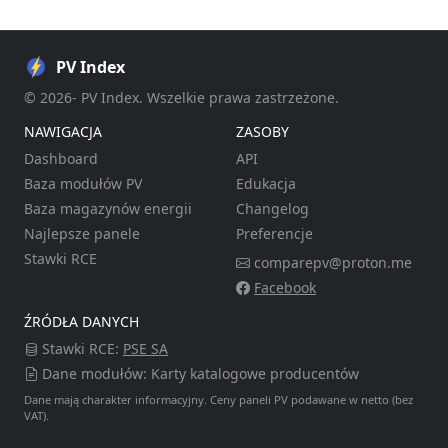
PV Index
© 2026- PV Index. Wszelkie prawa zastrzeżone.
NAWIGACJA
ZASOBY
Dashboard
API
Baza modułów PV
Edukacja
Baza magazynów energii
Changelog
Najlepsze panele
Preferencje
Stawki RCE
comparepv@proton.me
Facebook
ŹRÓDŁA DANYCH
Stawki RCE:
PSE SA
Dane modułów: Karty katalogowe producentów
Dane mają charakter informacyjny. Ceny paneli PV podawane w netto (bez
VAT).