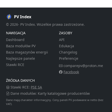
PV Index
© 2026- PV Index. Wszelkie prawa zastrzeżone.
NAWIGACJA
ZASOBY
Dashboard
API
Baza modułów PV
Edukacja
Baza magazynów energii
Changelog
Najlepsze panele
Preferencje
Stawki RCE
comparepv@proton.me
Facebook
ŹRÓDŁA DANYCH
Stawki RCE:
PSE SA
Dane modułów: Karty katalogowe producentów
Dane mają charakter informacyjny. Ceny paneli PV podawane w netto (bez
VAT).