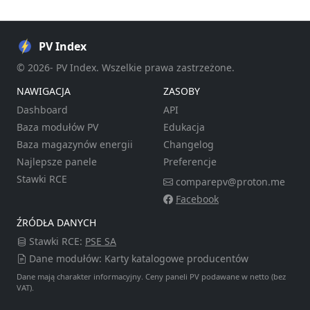
PV Index
© 2026- PV Index. Wszelkie prawa zastrzeżone.
NAWIGACJA
ZASOBY
Dashboard
API
Baza modułów PV
Edukacja
Baza magazynów energii
Changelog
Najlepsze panele
Preferencje
Stawki RCE
comparepv@proton.me
Facebook
ŹRÓDŁA DANYCH
Stawki RCE:
PSE SA
Dane modułów: Karty katalogowe producentów
Dane mają charakter informacyjny. Ceny paneli PV podawane w netto (bez
VAT).