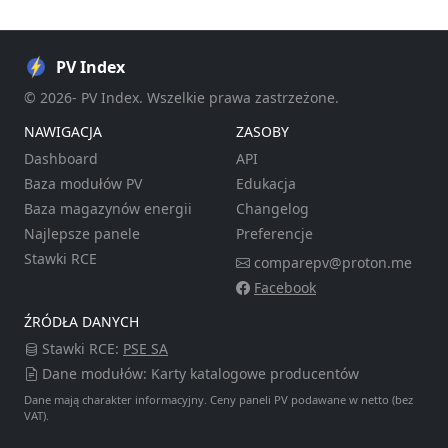
PV Index
© 2026- PV Index. Wszelkie prawa zastrzeżone.
NAWIGACJA
ZASOBY
Dashboard
API
Baza modułów PV
Edukacja
Baza magazynów energii
Changelog
Najlepsze panele
Preferencje
Stawki RCE
comparepv@proton.me
Facebook
ŹRÓDŁA DANYCH
Stawki RCE:
PSE SA
Dane modułów: Karty katalogowe producentów
Dane mają charakter informacyjny. Ceny paneli PV podawane w netto (bez
VAT).