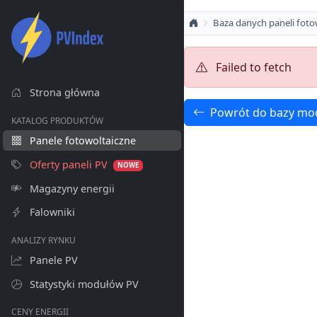
Baza danych paneli foto
Failed to fetch
Strona główna
Powrót do bazy mo
KATALOG PRODUKTÓW
Panele fotowoltaiczne
Oferty paneli PV
NOWE
Magazyny energii
Falowniki
ANALIZY RYNKU
Panele PV
Statystyki modułów PV
CENY ENERGII