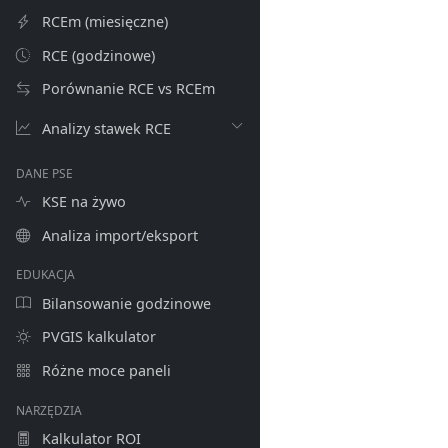
RCEm (miesięczne)
RCE (godzinowe)
Porównanie RCE vs RCEm
Analizy stawek RCE
DANE PSE
KSE na żywo
Analiza import/eksport
EDUKACJA
Bilansowanie godzinowe
PVGIS kalkulator
Różne moce paneli
NARZĘDZIA
Kalkulator ROI