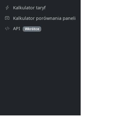
Kalkulator taryf
Kalkulator porównania paneli
API
Wkrótce
PV Index
© 2026- PV Index. Wszelkie p