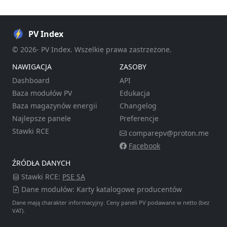
PV Index
© 2026- PV Index. Wszelkie prawa zastrzeżone.
NAWIGACJA
ZASOBY
Dashboard
API
Baza modułów PV
Edukacja
Baza magazynów energii
Changelog
Najlepsze panele
Preferencje
Stawki RCE
comparepv@proton.me
Facebook
ŹRÓDŁA DANYCH
Stawki RCE:
PSE SA
Dane modułów: Karty katalogowe producentów
Dane mają charakter informacyjny. Ceny paneli PV podawane w netto (bez
VAT).