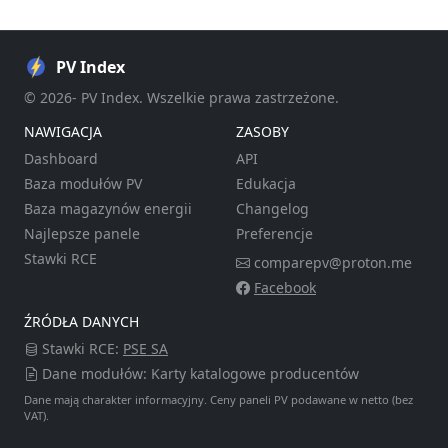
PV Index
© 2026- PV Index. Wszelkie prawa zastrzeżone.
NAWIGACJA
ZASOBY
Dashboard
API
Baza modułów PV
Edukacja
Baza magazynów energii
Changelog
Najlepsze panele
Preferencje
Stawki RCE
comparepv@proton.me
Facebook
ŹRÓDŁA DANYCH
Stawki RCE:
PSE SA
Dane modułów: Karty katalogowe producentów
Dane mają charakter informacyjny. Ceny paneli PV podawane w netto (bez
VAT).