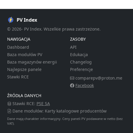
PV Index
© 2026- PV Index. Wszelkie prawa zastrzeżone.
NAWIGACJA
ZASOBY
Dashboard
API
Baza modułów PV
Edukacja
Baza magazynów energii
Changelog
Najlepsze panele
Preferencje
Stawki RCE
comparepv@proton.me
Facebook
ŹRÓDŁA DANYCH
Stawki RCE:
PSE SA
Dane modułów: Karty katalogowe producentów
Dane mają charakter informacyjny. Ceny paneli PV podawane w netto (bez
VAT).