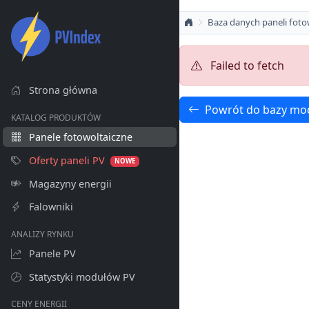
Baza danych paneli foto
Failed to fetch
Strona główna
Powrót do bazy mo
KATALOG PRODUKTÓW
Panele fotowoltaiczne
Oferty paneli PV
NOWE
Magazyny energii
Falowniki
ANALIZY RYNKU
Panele PV
Statystyki modułów PV
CENY ENERGII