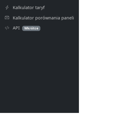
Kalkulator taryf
Kalkulator porównania paneli
API
Wkrótce
PV Index
© 2026- PV Index. Wszelkie p