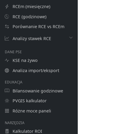
RCEm (miesięczne)
RCE (godzinowe)
Porównanie RCE vs RCEm
Analizy stawek RCE
DANE PSE
KSE na żywo
Analiza import/eksport
EDUKACJA
Bilansowanie godzinowe
PVGIS kalkulator
Różne moce paneli
NARZĘDZIA
Kalkulator ROI