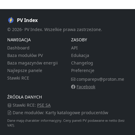
PV Index
© 2026- PV Index. Wszelkie prawa zastrzeżone.
NAWIGACJA
ZASOBY
Dashboard
API
Baza modułów PV
Edukacja
Baza magazynów energii
Changelog
Najlepsze panele
Preferencje
Stawki RCE
comparepv@proton.me
Facebook
ŹRÓDŁA DANYCH
Stawki RCE:
PSE SA
Dane modułów: Karty katalogowe producentów
Dane mają charakter informacyjny. Ceny paneli PV podawane w netto (bez
VAT).