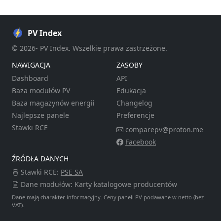
PV Index
© 2026- PV Index. Wszelkie prawa zastrzeżone.
NAWIGACJA
ZASOBY
Dashboard
API
Baza modułów PV
Edukacja
Baza magazynów energii
Changelog
Najlepsze panele
Preferencje
Stawki RCE
comparepv@proton.me
Facebook
ŹRÓDŁA DANYCH
Stawki RCE:
PSE SA
Dane modułów: Karty katalogowe producentów
Dane mają charakter informacyjny. Ceny paneli PV podawane w netto (bez
VAT).