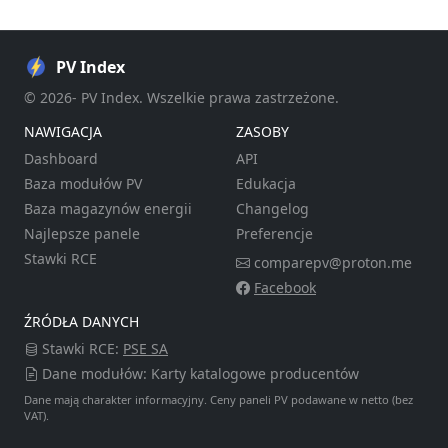
PV Index
© 2026- PV Index. Wszelkie prawa zastrzeżone.
NAWIGACJA
ZASOBY
Dashboard
API
Baza modułów PV
Edukacja
Baza magazynów energii
Changelog
Najlepsze panele
Preferencje
Stawki RCE
comparepv@proton.me
Facebook
ŹRÓDŁA DANYCH
Stawki RCE:
PSE SA
Dane modułów: Karty katalogowe producentów
Dane mają charakter informacyjny. Ceny paneli PV podawane w netto (bez
VAT).