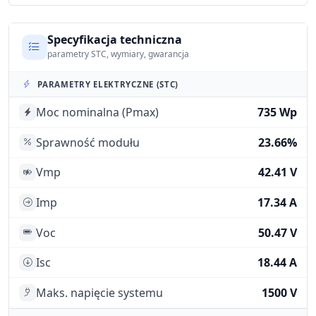
Specyfikacja techniczna
parametry STC, wymiary, gwarancja
PARAMETRY ELEKTRYCZNE (STC)
Moc nominalna (Pmax)
735 Wp
Sprawność modułu
23.66%
Vmp
42.41 V
Imp
17.34 A
Voc
50.47 V
Isc
18.44 A
Maks. napięcie systemu
1500 V