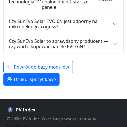
technologia
upalne dni niż starsze
panele
Czy SunEvo Solar EVO 6N jest odporny na
mikropęknięcia ogniw?
Czy SunEvo Solar to sprawdzony producent —
czy warto kupować panele EVO 6N?
Powrót do bazy modułów
Drukuj specyfikację
PV Index
© 2026- PV Index. Wszelkie prawa zastrzeżone.