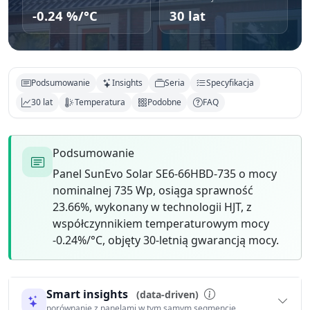
-0.24 %/°C
30 lat
Podsumowanie
Insights
Seria
Specyfikacja
30 lat
Temperatura
Podobne
FAQ
Podsumowanie
Panel SunEvo Solar SE6-66HBD-735 o mocy
nominalnej 735 Wp, osiąga sprawność
23.66%, wykonany w technologii HJT, z
współczynnikiem temperaturowym mocy
-0.24%/°C, objęty 30-letnią gwarancją mocy.
Smart insights
(data-driven)
porównanie z panelami w tym samym segmencie