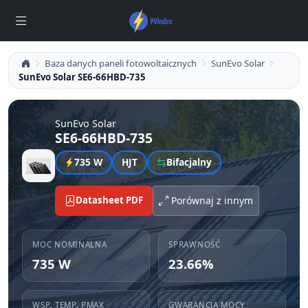
Baza danych paneli fotowoltaicznych
SunEvo Solar
SunEvo Solar SE6-66HBD-735
SunEvo Solar
SE6-66HBD-735
735 W
HJT
Bifacjalny
Datasheet PDF
Porównaj z innym
MOC NOMINALNA
SPRAWNOŚĆ
735 W
23.66%
WSP. TEMP. PMAX
GWARANCJA MOCY