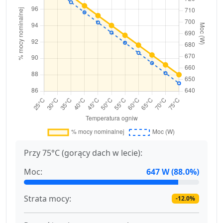
Przy 75°C (gorący dach w lecie):
Moc:
647 W (88.0%)
Strata mocy:
-12.0%