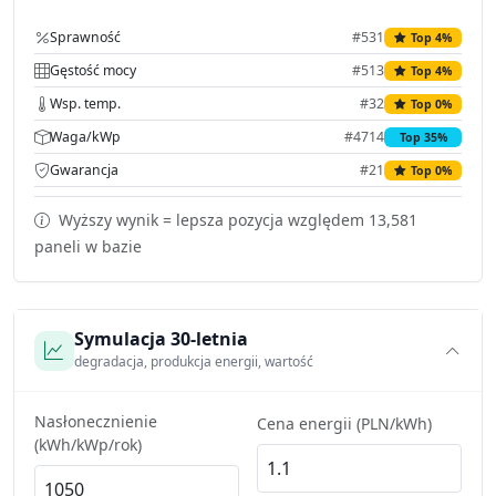
Sprawność
#531
Top 4%
Gęstość mocy
#513
Top 4%
Wsp. temp.
#32
Top 0%
Waga/kWp
#4714
Top 35%
Gwarancja
#21
Top 0%
Wyższy wynik = lepsza pozycja względem 13,581
paneli w bazie
Symulacja 30-letnia
degradacja, produkcja energii, wartość
Nasłonecznienie
Cena energii (PLN/kWh)
(kWh/kWp/rok)