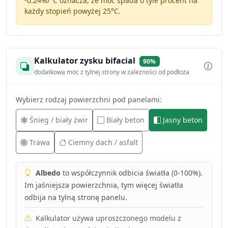
-0.24%/°C
oznacza, że moc spada o tyle procent na
każdy stopień powyżej 25°C.
Kalkulator zysku bifacial
90%
dodatkowa moc z tylnej strony w zależności od podłoża
Wybierz rodzaj powierzchni pod panelami:
Śnieg / biały żwir
Biały beton
Jasny beton
Trawa
Ciemny dach / asfalt
Albedo
to współczynnik odbicia światła (0-100%).
Im jaśniejsza powierzchnia, tym więcej światła
odbija na tylną stronę panelu.
Kalkulator używa uproszczonego modelu z