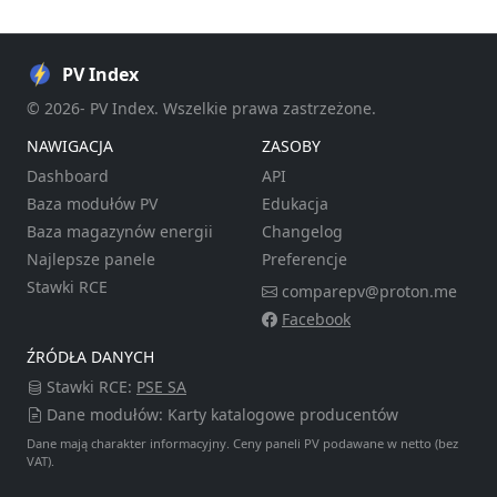
PV Index
© 2026- PV Index. Wszelkie prawa zastrzeżone.
NAWIGACJA
ZASOBY
Dashboard
API
Baza modułów PV
Edukacja
Baza magazynów energii
Changelog
Najlepsze panele
Preferencje
Stawki RCE
comparepv@proton.me
Facebook
ŹRÓDŁA DANYCH
Stawki RCE:
PSE SA
Dane modułów: Karty katalogowe producentów
Dane mają charakter informacyjny. Ceny paneli PV podawane w netto (bez
VAT).