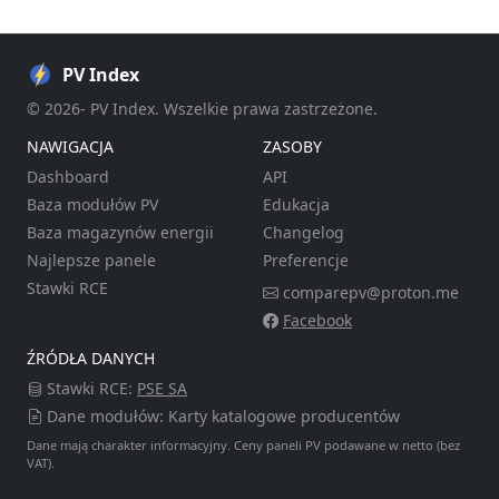
PV Index
© 2026- PV Index. Wszelkie prawa zastrzeżone.
NAWIGACJA
ZASOBY
Dashboard
API
Baza modułów PV
Edukacja
Baza magazynów energii
Changelog
Najlepsze panele
Preferencje
Stawki RCE
comparepv@proton.me
Facebook
ŹRÓDŁA DANYCH
Stawki RCE:
PSE SA
Dane modułów: Karty katalogowe producentów
Dane mają charakter informacyjny. Ceny paneli PV podawane w netto (bez
VAT).