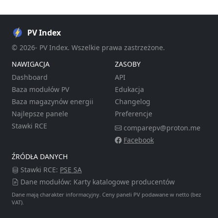
PV Index
© 2026- PV Index. Wszelkie prawa zastrzeżone.
NAWIGACJA
ZASOBY
Dashboard
API
Baza modułów PV
Edukacja
Baza magazynów energii
Changelog
Najlepsze panele
Preferencje
Stawki RCE
comparepv@proton.me
Facebook
ŹRÓDŁA DANYCH
Stawki RCE:
PSE SA
Dane modułów: Karty katalogowe producentów
Dane mają charakter informacyjny. Ceny paneli PV podawane w netto (bez
VAT).