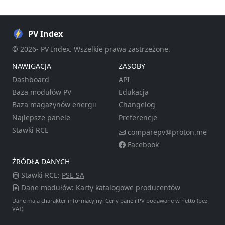
PV Index
© 2026- PV Index. Wszelkie prawa zastrzeżone.
NAWIGACJA
ZASOBY
Dashboard
API
Baza modułów PV
Edukacja
Baza magazynów energii
Changelog
Najlepsze panele
Preferencje
Stawki RCE
comparepv@proton.me
Facebook
ŹRÓDŁA DANYCH
Stawki RCE:
PSE SA
Dane modułów: Karty katalogowe producentów
Dane mają charakter informacyjny. Ceny paneli PV podawane w netto (bez
VAT).