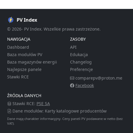
PV Index
© 2026- PV Index. Wszelkie prawa zastrzeżone.
NAWIGACJA
ZASOBY
Dashboard
API
Baza modułów PV
Edukacja
Baza magazynów energii
Changelog
Najlepsze panele
Preferencje
Stawki RCE
comparepv@proton.me
Facebook
ŹRÓDŁA DANYCH
Stawki RCE:
PSE SA
Dane modułów: Karty katalogowe producentów
Dane mają charakter informacyjny. Ceny paneli PV podawane w netto (bez
VAT).