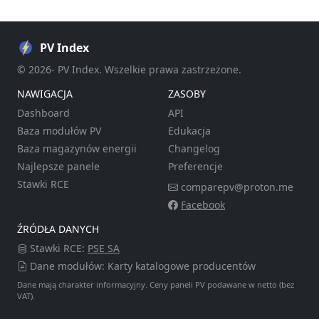
PV Index
© 2026- PV Index. Wszelkie prawa zastrzeżone.
NAWIGACJA
ZASOBY
Dashboard
API
Baza modułów PV
Edukacja
Baza magazynów energii
Changelog
Najlepsze panele
Preferencje
Stawki RCE
comparepv@proton.me
Facebook
ŹRÓDŁA DANYCH
Stawki RCE:
PSE SA
Dane modułów: Karty katalogowe producentów
Dane mają charakter informacyjny. Ceny paneli PV podawane w netto (bez
VAT).