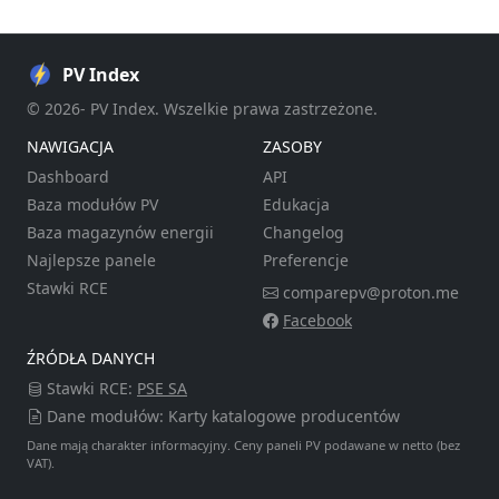
PV Index
© 2026- PV Index. Wszelkie prawa zastrzeżone.
NAWIGACJA
ZASOBY
Dashboard
API
Baza modułów PV
Edukacja
Baza magazynów energii
Changelog
Najlepsze panele
Preferencje
Stawki RCE
comparepv@proton.me
Facebook
ŹRÓDŁA DANYCH
Stawki RCE:
PSE SA
Dane modułów: Karty katalogowe producentów
Dane mają charakter informacyjny. Ceny paneli PV podawane w netto (bez
VAT).