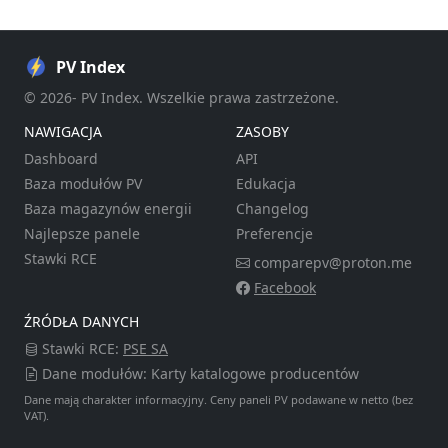
PV Index
© 2026- PV Index. Wszelkie prawa zastrzeżone.
NAWIGACJA
ZASOBY
Dashboard
API
Baza modułów PV
Edukacja
Baza magazynów energii
Changelog
Najlepsze panele
Preferencje
Stawki RCE
comparepv@proton.me
Facebook
ŹRÓDŁA DANYCH
Stawki RCE:
PSE SA
Dane modułów: Karty katalogowe producentów
Dane mają charakter informacyjny. Ceny paneli PV podawane w netto (bez
VAT).