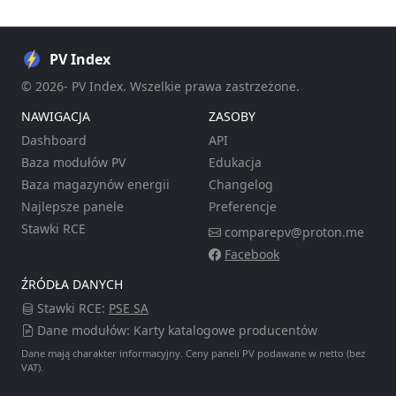
PV Index
© 2026- PV Index. Wszelkie prawa zastrzeżone.
NAWIGACJA
ZASOBY
Dashboard
API
Baza modułów PV
Edukacja
Baza magazynów energii
Changelog
Najlepsze panele
Preferencje
Stawki RCE
comparepv@proton.me
Facebook
ŹRÓDŁA DANYCH
Stawki RCE:
PSE SA
Dane modułów: Karty katalogowe producentów
Dane mają charakter informacyjny. Ceny paneli PV podawane w netto (bez
VAT).