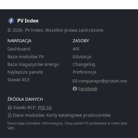
PV Index
© 2026- PV Index. Wszelkie prawa zastrzeżone.
NAWIGACJA
ZASOBY
Dashboard
API
Baza modułów PV
Edukacja
Baza magazynów energii
Changelog
Najlepsze panele
Preferencje
Stawki RCE
comparepv@proton.me
Facebook
ŹRÓDŁA DANYCH
Stawki RCE:
PSE SA
Dane modułów: Karty katalogowe producentów
Dane mają charakter informacyjny. Ceny paneli PV podawane w netto (bez
VAT).