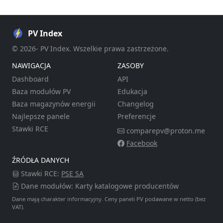
PV Index
© 2026- PV Index. Wszelkie prawa zastrzeżone.
NAWIGACJA
ZASOBY
Dashboard
API
Baza modułów PV
Edukacja
Baza magazynów energii
Changelog
Najlepsze panele
Preferencje
Stawki RCE
comparepv@proton.me
Facebook
ŹRÓDŁA DANYCH
Stawki RCE:
PSE SA
Dane modułów: Karty katalogowe producentów
Dane mają charakter informacyjny. Ceny paneli PV podawane w netto (bez
VAT).