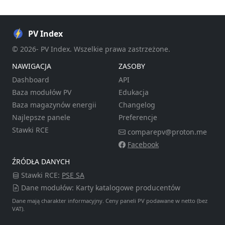
PV Index
© 2026- PV Index. Wszelkie prawa zastrzeżone.
NAWIGACJA
ZASOBY
Dashboard
API
Baza modułów PV
Edukacja
Baza magazynów energii
Changelog
Najlepsze panele
Preferencje
Stawki RCE
comparepv@proton.me
Facebook
ŹRÓDŁA DANYCH
Stawki RCE:
PSE SA
Dane modułów: Karty katalogowe producentów
Dane mają charakter informacyjny. Ceny paneli PV podawane w netto (bez
VAT).