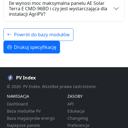
Ile wynosi moc maksymalna panelu AE Solar
Terra E CMD-96BD i czy jest wystarczająca dla
instalacji AgriPV?
Powrót do bazy modułów
Drukuj specyfikację
PV Index
© 2026- PV Index. Wszelkie prawa zastrzeżone.
NAWIGACJA
ZASOBY
Dashboard
API
Baza modułów PV
Edukacja
Baza magazynów energii
Changelog
Najlepsze panele
Preferencje