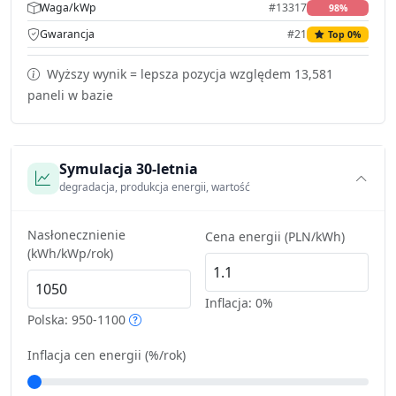
Waga/kWp
#13317
98%
Gwarancja
#21
Top 0%
Wyższy wynik = lepsza pozycja względem 13,581
paneli w bazie
Symulacja 30-letnia
degradacja, produkcja energii, wartość
Nasłonecznienie
Cena energii (PLN/kWh)
(kWh/kWp/rok)
Inflacja:
0%
Polska: 950-1100
Inflacja cen energii (%/rok)