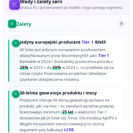
Wady i zalety serii
analiza AI z porównaniem do modeli z tego samego segmentu
Zalety
5
Jedyny europejski producent
Tier 1
BNEF
AE Solar jest jedynym europejskim producentem
sklasyfikowanym przez BloombergNEF jako
Tier 1
Bankable w 2024 r. Bankability producenta wzrosła z
26%
w 2023 r. do
50%
w 2024 r., co przekłada się na
niższe ryzyko finansowania projektów i łatwiejsze
uzyskanie ubezpieczenia instalacji.
30-letnia gwarancja produktu i mocy
Producent oferuje 30-letnią gwarancję zarówno na
produkt, jak i na moc – to standard wyraźnie powyżej
branżowego minimum (
25 lat
u większości Tier-1
dostawców jak JA Solar czy Trina). Dla instalacji AgriPV z
długim horyzontem zwrotu inwestycji to istotny
argument przy kalkulacji
LCOE
.