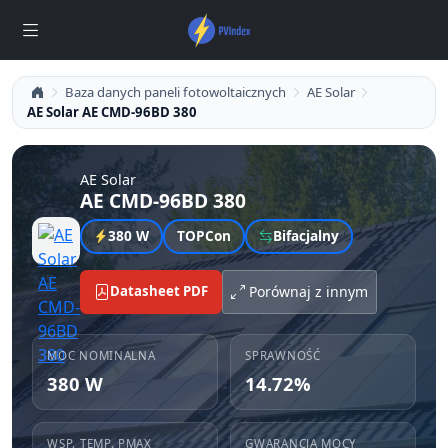
Baza danych paneli fotowoltaicznych
AE Solar
AE Solar AE CMD-96BD 380
AE Solar
AE CMD-96BD 380
380 W
TOPCon
Bifacjalny
Datasheet PDF
Porównaj z innym
MOC NOMINALNA
SPRAWNOŚĆ
380 W
14.72%
WSP. TEMP. PMAX
GWARANCJA MOCY