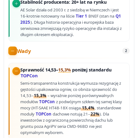
Stabilność producenta: 20+ lat na rynku
AE Solar działa od 2003 r. z siedzibą w Niemczech i jest
16-krotnie notowany na liście
Tier 1
BNEF (stan na
Q1
2025
). Długa historia operacyjna i europejska baza
serwisowa zmniejszają ryzyko operacyjne dla instalacji z
długim okresem eksploatacji.
Wady
2
Sprawność 14,53–
15,3%
poniżej standardu
TOPCon
Semi-transparentna konstrukcja wymusza rezygnację z
gęstości upakowania ogniw, co obniża sprawność do
14,53–
15,3%
– wyraźnie poniżej porównywalnych
modułów
TOPCon
z podwójnym szkłem tej samej klasy
mocy (HT-SAAE HT48-18X osiąga
15,4%
, standardowe
moduły
TOPCon
dachowe notują 21–
22%
). Dla
inwestorów z ograniczoną powierzchnią dachu lub
gruntu poza AgriPV seria CMD-96BD nie jest
optymalnym wyborem.