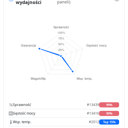
wydajności
paneli)
Sprawność
#13439
99%
Gęstość mocy
#13416
99%
Wsp. temp.
#2012
Top 15%