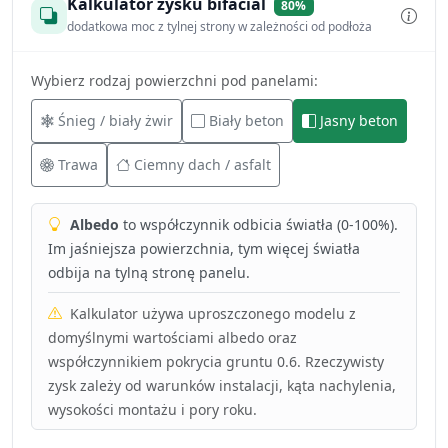
Kalkulator zysku bifacial
80%
dodatkowa moc z tylnej strony w zależności od podłoża
Wybierz rodzaj powierzchni pod panelami:
Śnieg / biały żwir
Biały beton
Jasny beton
Trawa
Ciemny dach / asfalt
Albedo
to współczynnik odbicia światła (0-100%).
Im jaśniejsza powierzchnia, tym więcej światła
odbija na tylną stronę panelu.
Kalkulator używa uproszczonego modelu z
domyślnymi wartościami albedo oraz
współczynnikiem pokrycia gruntu 0.6. Rzeczywisty
zysk zależy od warunków instalacji, kąta nachylenia,
wysokości montażu i pory roku.