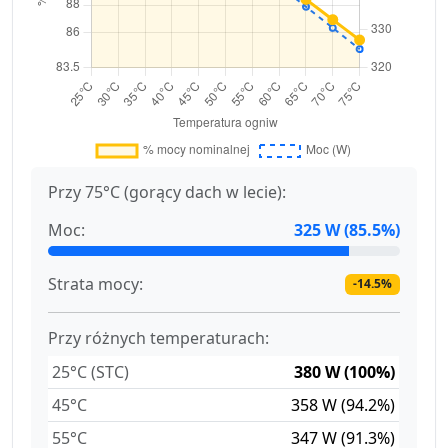
Przy 75°C (gorący dach w lecie):
Moc:
325 W (85.5%)
Strata mocy:
-14.5%
Przy różnych temperaturach:
25°C (STC)
380 W (100%)
45°C
358 W (94.2%)
55°C
347 W (91.3%)