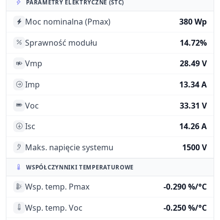
PARAMETRY ELEKTRYCZNE (STC)
Moc nominalna (Pmax)
380 Wp
Sprawność modułu
14.72%
Vmp
28.49 V
Imp
13.34 A
Voc
33.31 V
Isc
14.26 A
Maks. napięcie systemu
1500 V
WSPÓŁCZYNNIKI TEMPERATUROWE
Wsp. temp. Pmax
-0.290 %/°C
Wsp. temp. Voc
-0.250 %/°C