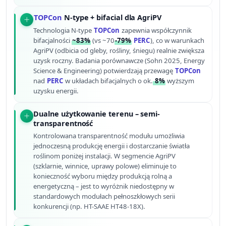
TOPCon
N-type + bifacial dla AgriPV
Technologia N-type
TOPCon
zapewnia współczynnik
bifacjalności
~83%
(vs ~70
-79%
PERC
), co w warunkach
AgriPV (odbicia od gleby, rośliny, śniegu) realnie zwiększa
uzysk roczny. Badania porównawcze (Sohn 2025, Energy
Science & Engineering) potwierdzają przewagę
TOPCon
nad
PERC
w układach bifacjalnych o ok.
8%
wyższym
uzysku energii.
Dualne użytkowanie terenu – semi-
transparentność
Kontrolowana transparentność modułu umożliwia
jednoczesną produkcję energii i dostarczanie światła
roślinom poniżej instalacji. W segmencie AgriPV
(szklarnie, winnice, uprawy polowe) eliminuje to
konieczność wyboru między produkcją rolną a
energetyczną – jest to wyróżnik niedostępny w
standardowych modułach pełnoszkłowych serii
konkurencji (np. HT-SAAE HT48-18X).