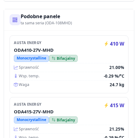
Podobne panele
ta sama seria (ODA-108MHD)
AUSTA ENERGY
410 W
ODA410-27V-MHD
Monocrystalline
Bifacjalny
21.00%
Sprawność
-0.29 %/°C
Wsp. temp.
24.7 kg
Waga
AUSTA ENERGY
415 W
ODA415-27V-MHD
Monocrystalline
Bifacjalny
21.25%
Sprawność
-0.29 %/°C
Wsp. temp.