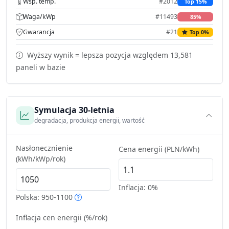
Wsp. temp.
#2012
Top 15%
Waga/kWp
#11493
85%
Gwarancja
#21
Top 0%
Wyższy wynik = lepsza pozycja względem 13,581
paneli w bazie
Symulacja 30-letnia
degradacja, produkcja energii, wartość
Nasłonecznienie
Cena energii (PLN/kWh)
(kWh/kWp/rok)
Inflacja:
0%
Polska: 950-1100
Inflacja cen energii (%/rok)