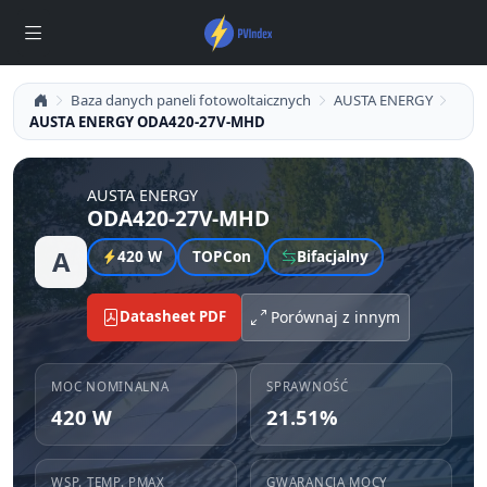
Baza danych paneli fotowoltaicznych
AUSTA ENERGY
AUSTA ENERGY ODA420-27V-MHD
AUSTA ENERGY
ODA420-27V-MHD
A
420 W
TOPCon
Bifacjalny
Datasheet PDF
Porównaj z innym
MOC NOMINALNA
SPRAWNOŚĆ
420 W
21.51%
WSP. TEMP. PMAX
GWARANCJA MOCY