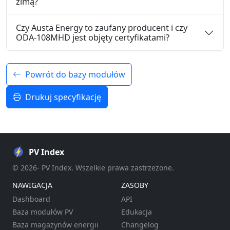
zimą?
Czy Austa Energy to zaufany producent i czy
ODA-108MHD jest objęty certyfikatami?
Powrót do bazy modułów
Drukuj specyfikację
PV Index
© 2026- PV Index. Wszelkie prawa zastrzeżone.
NAWIGACJA
ZASOBY
Dashboard
API
Baza modułów PV
Edukacja
Baza magazynów energii
Changelog