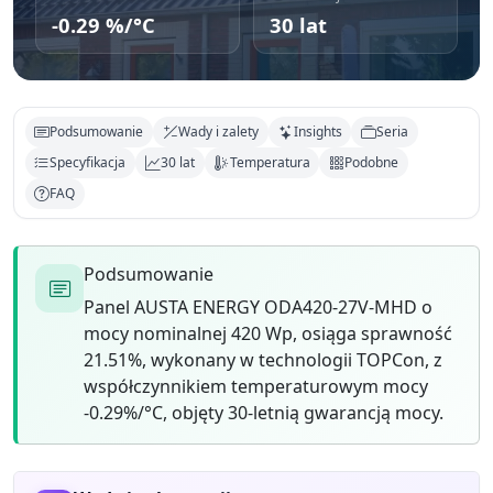
-0.29 %/°C
30 lat
Podsumowanie
Wady i zalety
Insights
Seria
Specyfikacja
30 lat
Temperatura
Podobne
FAQ
Podsumowanie
Panel AUSTA ENERGY ODA420-27V-MHD o
mocy nominalnej 420 Wp, osiąga sprawność
21.51%, wykonany w technologii TOPCon, z
współczynnikiem temperaturowym mocy
-0.29%/°C, objęty 30-letnią gwarancją mocy.