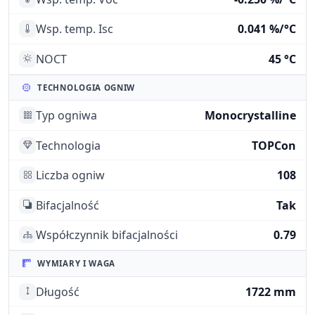
Wsp. temp. Isc
0.041 %/°C
NOCT
45 °C
TECHNOLOGIA OGNIW
Typ ogniwa
Monocrystalline
Technologia
TOPCon
Liczba ogniw
108
Bifacjalność
Tak
Współczynnik bifacjalności
0.79
WYMIARY I WAGA
Długość
1722 mm