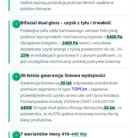
realnie wyższą produkcję podczas letnich upałów w
polskim klimacie.
Bifacial dual glass – uzysk z tyłu i trwałość
Podwójna tafla szkła hartowanego zamiast folii tylnej
podnosi wytrzymałość mechaniczną (typowo >
5400 Pa
obciążenie śniegiem, >
2400 Pa
wiatr) i umożliwia
dodatkowy uzysk energii z tylnej powierzchni do ok. 20–
25%
w instalacjach gruntowych z jasnym podłożem, co
jest szczególnie istotne przy polskiej pokrywie śnieżnej.
30-letnia gwarancja liniowa wydajności
Gwarancja liniowa na
30 lat
odpowiada standardowi
premium segmentu N-type
TOPCon
i zapewnia
przewidywalność uzysku przez cały cykl życia instalacji.
Porównywalne moduły ZNShine ZXM7-UHLDD108
440W
(N-type dual glass) oferują identyczne
30 lat
, co
potwierdza, że AUSTA spełnia branżową normę dla tej
klasy produktów.
7 wariantów mocy 410–
440 Wp