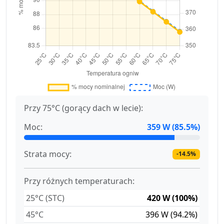
Przy 75°C (gorący dach w lecie):
Moc:
359 W (85.5%)
Strata mocy:
-14.5%
Przy różnych temperaturach:
25°C (STC)
420 W (100%)
45°C
396 W (94.2%)