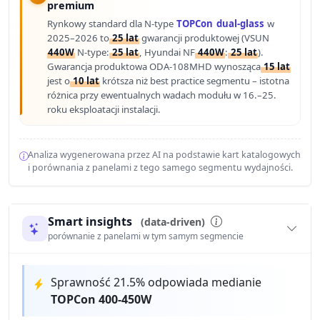
premium
Rynkowy standard dla N-type
TOPCon
dual-glass
w
2025–2026 to
25 lat
gwarancji produktowej (VSUN
440W
N-type:
25 lat
, Hyundai NF
440W
:
25 lat
).
Gwarancja produktowa ODA-108MHD wynosząca
15 lat
jest o
10 lat
krótsza niż best practice segmentu – istotna
różnica przy ewentualnych wadach modułu w 16.–25.
roku eksploatacji instalacji.
Analiza wygenerowana przez AI na podstawie kart katalogowych
i porównania z panelami z tego samego segmentu wydajności.
Smart insights
(data-driven)
porównanie z panelami w tym samym segmencie
Sprawność 21.5% odpowiada medianie
TOPCon 400-450W