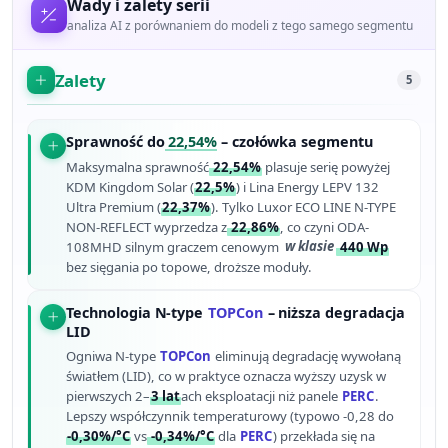
Wady i zalety serii
analiza AI z porównaniem do modeli z tego samego segmentu
Zalety
5
Sprawność do
22,54%
– czołówka segmentu
Maksymalna sprawność
22,54%
plasuje serię powyżej
KDM Kingdom Solar (
22,5%
) i Lina Energy LEPV 132
Ultra Premium (
22,37%
). Tylko Luxor ECO LINE N-TYPE
NON-REFLECT wyprzedza z
22,86%
, co czyni ODA-
108MHD silnym graczem cenowym
w klasie
440 Wp
bez sięgania po topowe, droższe moduły.
Technologia N-type
TOPCon
– niższa degradacja
LID
Ogniwa N-type
TOPCon
eliminują degradację wywołaną
światłem (LID), co w praktyce oznacza wyższy uzysk w
pierwszych 2–
3 lat
ach eksploatacji niż panele
PERC
.
Lepszy współczynnik temperaturowy (typowo -0,28 do
-0,30%/°C
vs
-0,34%/°C
dla
PERC
) przekłada się na