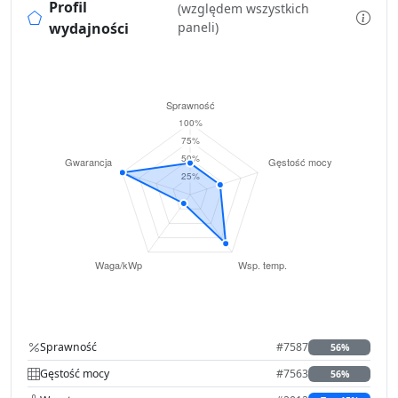
Profil
(względem wszystkich
wydajności
paneli)
Sprawność
#7587
56%
Gęstość mocy
#7563
56%