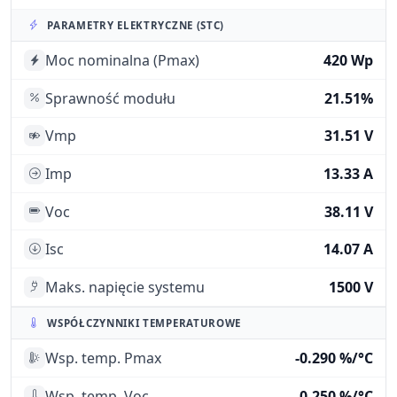
PARAMETRY ELEKTRYCZNE (STC)
Moc nominalna (Pmax)
420 Wp
Sprawność modułu
21.51%
Vmp
31.51 V
Imp
13.33 A
Voc
38.11 V
Isc
14.07 A
Maks. napięcie systemu
1500 V
WSPÓŁCZYNNIKI TEMPERATUROWE
Wsp. temp. Pmax
-0.290 %/°C
Wsp. temp. Voc
-0.250 %/°C