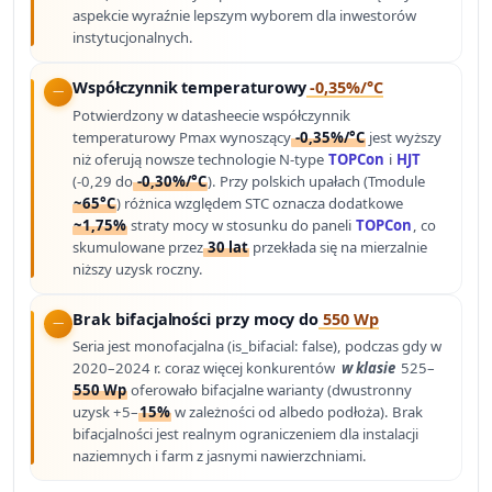
aspekcie wyraźnie lepszym wyborem dla inwestorów
instytucjonalnych.
Współczynnik temperaturowy
-0,35%/°C
Potwierdzony w datasheecie współczynnik
temperaturowy Pmax wynoszący
-0,35%/°C
jest wyższy
niż oferują nowsze technologie N-type
TOPCon
i
HJT
(-0,29 do
-0,30%/°C
). Przy polskich upałach (Tmodule
~65°C
) różnica względem STC oznacza dodatkowe
~1,75%
straty mocy w stosunku do paneli
TOPCon
, co
skumulowane przez
30 lat
przekłada się na mierzalnie
niższy uzysk roczny.
Brak bifacjalności przy mocy do
550 Wp
Seria jest monofacjalna (is_bifacial: false), podczas gdy w
2020–2024 r. coraz więcej konkurentów
w klasie
525–
550 Wp
oferowało bifacjalne warianty (dwustronny
uzysk +5–
15%
w zależności od albedo podłoża). Brak
bifacjalności jest realnym ograniczeniem dla instalacji
naziemnych i farm z jasnymi nawierzchniami.