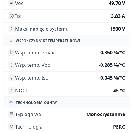
Voc
49.70 V
Isc
13.83 A
Maks. napięcie systemu
1500 V
WSPÓŁCZYNNIKI TEMPERATUROWE
Wsp. temp. Pmax
-0.350 %/°C
Wsp. temp. Voc
-0.285 %/°C
Wsp. temp. Isc
0.045 %/°C
NOCT
45 °C
TECHNOLOGIA OGNIW
Typ ogniwa
Monocrystalline
Technologia
PERC