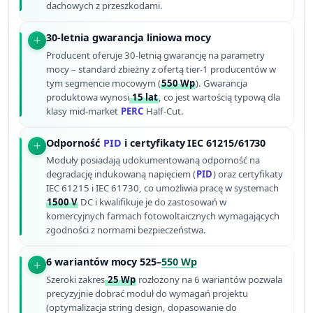
dachowych z przeszkodami.
30-letnia gwarancja liniowa mocy
Producent oferuje 30-letnią gwarancję na parametry
mocy – standard zbieżny z ofertą tier-1 producentów w
tym segmencie mocowym (
550 Wp
). Gwarancja
produktowa wynosi
15 lat
, co jest wartością typową dla
klasy mid-market
PERC
Half-Cut.
Odporność
PID
i certyfikaty IEC 61215/61730
Moduły posiadają udokumentowaną odporność na
degradację indukowaną napięciem (
PID
) oraz certyfikaty
IEC 61215 i IEC 61730, co umożliwia pracę w systemach
1500 V
DC i kwalifikuje je do zastosowań w
komercyjnych farmach fotowoltaicznych wymagających
zgodności z normami bezpieczeństwa.
6 wariantów mocy 525–
550 Wp
Szeroki zakres
25 Wp
rozłożony na 6 wariantów pozwala
precyzyjnie dobrać moduł do wymagań projektu
(optymalizacja string design, dopasowanie do