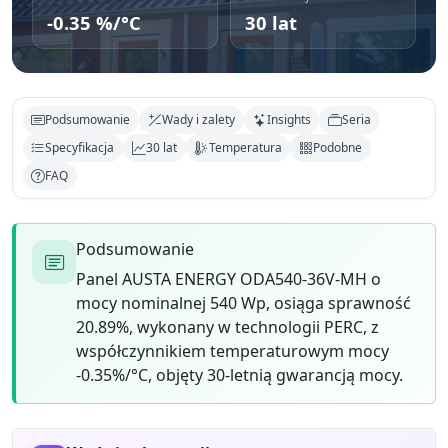
-0.35 %/°C
30 lat
Podsumowanie
Wady i zalety
Insights
Seria
Specyfikacja
30 lat
Temperatura
Podobne
FAQ
Podsumowanie
Panel AUSTA ENERGY ODA540-36V-MH o
mocy nominalnej 540 Wp, osiąga sprawność
20.89%, wykonany w technologii PERC, z
współczynnikiem temperaturowym mocy
-0.35%/°C, objęty 30-letnią gwarancją mocy.