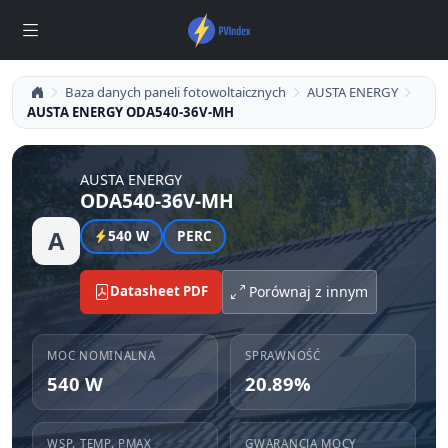
Baza danych paneli fotowoltaicznych
AUSTA ENERGY
AUSTA ENERGY ODA540-36V-MH
AUSTA ENERGY
ODA540-36V-MH
A
540 W
PERC
Datasheet PDF
Porównaj z innym
MOC NOMINALNA
SPRAWNOŚĆ
540 W
20.89%
WSP. TEMP. PMAX
GWARANCJA MOCY