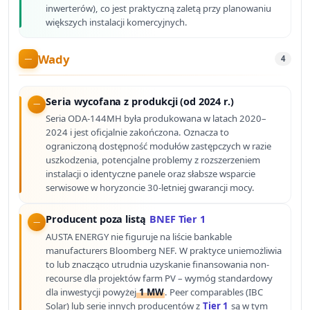
inwerterów), co jest praktyczną zaletą przy planowaniu
większych instalacji komercyjnych.
Wady
4
Seria wycofana z produkcji (od 2024 r.)
Seria ODA-144MH była produkowana w latach 2020–
2024 i jest oficjalnie zakończona. Oznacza to
ograniczoną dostępność modułów zastępczych w razie
uszkodzenia, potencjalne problemy z rozszerzeniem
instalacji o identyczne panele oraz słabsze wsparcie
serwisowe w horyzoncie 30-letniej gwarancji mocy.
Producent poza listą
BNEF Tier 1
AUSTA ENERGY nie figuruje na liście bankable
manufacturers Bloomberg NEF. W praktyce uniemożliwia
to lub znacząco utrudnia uzyskanie finansowania non-
recourse dla projektów farm PV – wymóg standardowy
dla inwestycji powyżej
1 MW
. Peer comparables (IBC
Solar) lub serie innych producentów z
Tier 1
są w tym