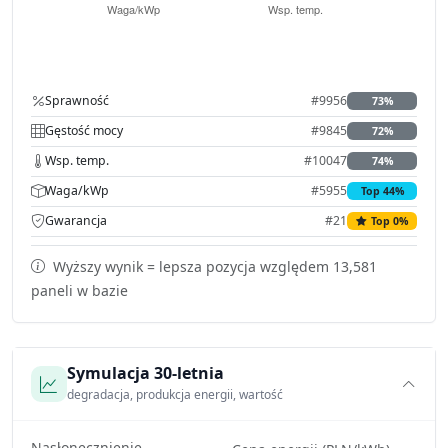
Sprawność
#9956
73%
Gęstość mocy
#9845
72%
Wsp. temp.
#10047
74%
Waga/kWp
#5955
Top 44%
Gwarancja
#21
Top 0%
Wyższy wynik = lepsza pozycja względem 13,581
paneli w bazie
Symulacja 30-letnia
degradacja, produkcja energii, wartość
Nasłonecznienie