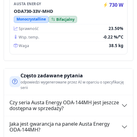
AUSTA ENERGY
730 W
ODA730-33V-MHD
Monocrystalline
Bifacjalny
23.50%
Sprawność
-0.22 %/°C
Wsp. temp.
38.5 kg
Waga
Często zadawane pytania
odpowiedzi wygenerowane przez AI w oparciu o specyfikację
serii
Czy seria Austa Energy ODA-144MH jest jeszcze
dostępna w sprzedaży?
Jaka jest gwarancja na panele Austa Energy
ODA-144MH?