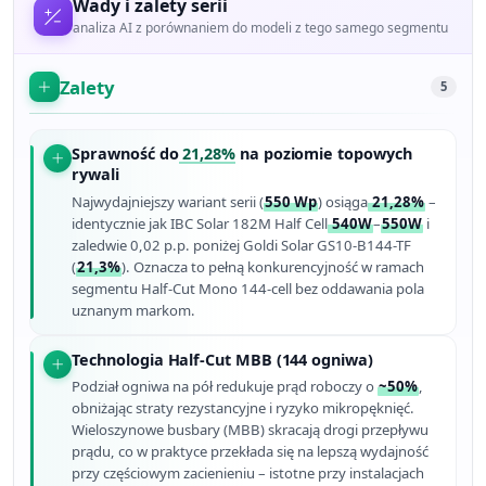
Wady i zalety serii
analiza AI z porównaniem do modeli z tego samego segmentu
Zalety
5
Sprawność do
21,28%
na poziomie topowych
rywali
Najwydajniejszy wariant serii (
550 Wp
) osiąga
21,28%
–
identycznie jak IBC Solar 182M Half Cell
540W
–
550W
i
zaledwie 0,02 p.p. poniżej Goldi Solar GS10-B144-TF
(
21,3%
). Oznacza to pełną konkurencyjność w ramach
segmentu Half-Cut Mono 144-cell bez oddawania pola
uznanym markom.
Technologia Half-Cut MBB (144 ogniwa)
Podział ogniwa na pół redukuje prąd roboczy o
~50%
,
obniżając straty rezystancyjne i ryzyko mikropęknięć.
Wieloszynowe busbary (MBB) skracają drogi przepływu
prądu, co w praktyce przekłada się na lepszą wydajność
przy częściowym zacienieniu – istotne przy instalacjach