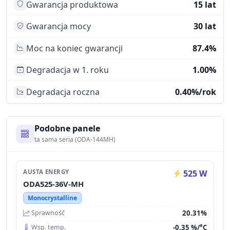
Gwarancja produktowa
15 lat
Gwarancja mocy
30 lat
Moc na koniec gwarancji
87.4%
Degradacja w 1. roku
1.00%
Degradacja roczna
0.40%/rok
Podobne panele
ta sama seria (ODA-144MH)
AUSTA ENERGY
525 W
ODA525-36V-MH
Monocrystalline
20.31%
Sprawność
-0.35 %/°C
Wsp. temp.