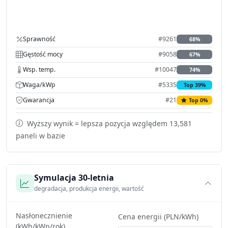
Sprawność
#9261
68%
Gęstość mocy
#9058
67%
Wsp. temp.
#10047
74%
Waga/kWp
#5335
Top 39%
Gwarancja
#21
Top 0%
Wyższy wynik = lepsza pozycja względem 13,581
paneli w bazie
Symulacja 30-letnia
degradacja, produkcja energii, wartość
Nasłonecznienie
Cena energii (PLN/kWh)
(kWh/kWp/rok)