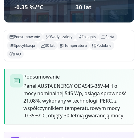
-0.35 %/°C
30 lat
Podsumowanie
Wady i zalety
Insights
Seria
Specyfikacja
30 lat
Temperatura
Podobne
FAQ
Podsumowanie
Panel AUSTA ENERGY ODA545-36V-MH o
mocy nominalnej 545 Wp, osiąga sprawność
21.08%, wykonany w technologii PERC, z
współczynnikiem temperaturowym mocy
-0.35%/°C, objęty 30-letnią gwarancją mocy.