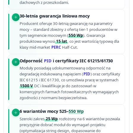
dachowych z przeszkodami.
30-letnia gwarancja liniowa mocy
Producent oferuje 30-letnią gwarancję na parametry
mocy – standard zbieżny z ofertą tier-1 producentów w
tym segmencie mocowym (
550 Wp
). Gwarancja
produktowa wynosi
15 lat
, co jest wartością typową dla
klasy mid-market
PERC
Half-Cut.
Odporność
PID
i certyfikaty IEC 61215/61730
Moduły posiadają udokumentowaną odporność na
degradację indukowaną napięciem (
PID
) oraz certyfikaty
IEC 61215 i IEC 61730, co umożliwia pracę w systemach
1500 V
DC i kwalifikuje je do zastosowań w
komercyjnych farmach fotowoltaicznych wymagających
zgodności z normami bezpieczeństwa.
6 wariantów mocy 525–
550 Wp
Szeroki zakres
25 Wp
rozłożony na 6 wariantów pozwala
precyzyjnie dobrać moduł do wymagań projektu
(optymalizacja string design, dopasowanie do