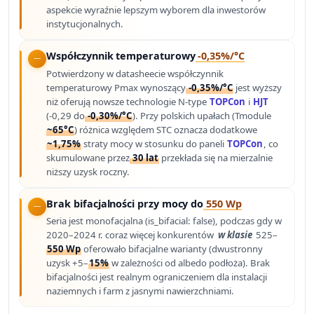
aspekcie wyraźnie lepszym wyborem dla inwestorów
instytucjonalnych.
Współczynnik temperaturowy
-0,35%/°C
Potwierdzony w datasheecie współczynnik
temperaturowy Pmax wynoszący
-0,35%/°C
jest wyższy
niż oferują nowsze technologie N-type
TOPCon
i
HJT
(-0,29 do
-0,30%/°C
). Przy polskich upałach (Tmodule
~65°C
) różnica względem STC oznacza dodatkowe
~1,75%
straty mocy w stosunku do paneli
TOPCon
, co
skumulowane przez
30 lat
przekłada się na mierzalnie
niższy uzysk roczny.
Brak bifacjalności przy mocy do
550 Wp
Seria jest monofacjalna (is_bifacial: false), podczas gdy w
2020–2024 r. coraz więcej konkurentów
w klasie
525–
550 Wp
oferowało bifacjalne warianty (dwustronny
uzysk +5–
15%
w zależności od albedo podłoża). Brak
bifacjalności jest realnym ograniczeniem dla instalacji
naziemnych i farm z jasnymi nawierzchniami.