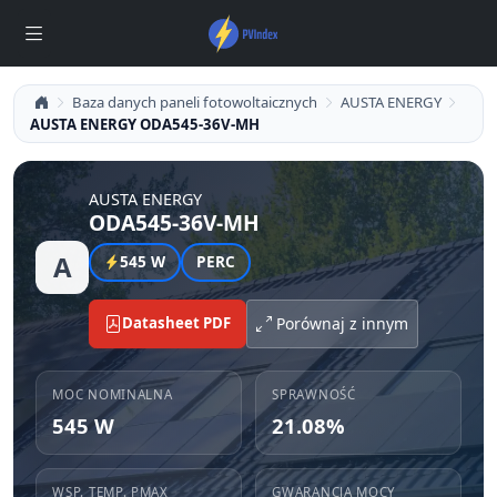
Baza danych paneli fotowoltaicznych
AUSTA ENERGY
AUSTA ENERGY ODA545-36V-MH
AUSTA ENERGY
ODA545-36V-MH
A
545 W
PERC
Datasheet PDF
Porównaj z innym
MOC NOMINALNA
SPRAWNOŚĆ
545 W
21.08%
WSP. TEMP. PMAX
GWARANCJA MOCY