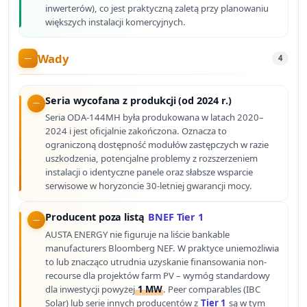
inwerterów), co jest praktyczną zaletą przy planowaniu
większych instalacji komercyjnych.
Wady
4
Seria wycofana z produkcji (od 2024 r.)
Seria ODA-144MH była produkowana w latach 2020–
2024 i jest oficjalnie zakończona. Oznacza to
ograniczoną dostępność modułów zastępczych w razie
uszkodzenia, potencjalne problemy z rozszerzeniem
instalacji o identyczne panele oraz słabsze wsparcie
serwisowe w horyzoncie 30-letniej gwarancji mocy.
Producent poza listą
BNEF Tier 1
AUSTA ENERGY nie figuruje na liście bankable
manufacturers Bloomberg NEF. W praktyce uniemożliwia
to lub znacząco utrudnia uzyskanie finansowania non-
recourse dla projektów farm PV – wymóg standardowy
dla inwestycji powyżej
1 MW
. Peer comparables (IBC
Solar) lub serie innych producentów z
Tier 1
są w tym