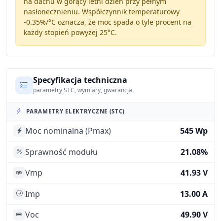
na dachu w gorący letni dzień przy pełnym
nasłonecznieniu. Współczynnik temperaturowy
-0.35%/°C
oznacza, że moc spada o tyle procent na
każdy stopień powyżej 25°C.
Specyfikacja techniczna
parametry STC, wymiary, gwarancja
PARAMETRY ELEKTRYCZNE (STC)
Moc nominalna (Pmax)
545 Wp
Sprawność modułu
21.08%
Vmp
41.93 V
Imp
13.00 A
Voc
49.90 V