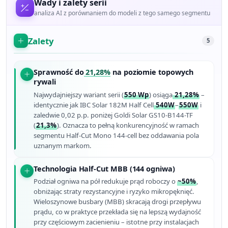
Wady i zalety serii
analiza AI z porównaniem do modeli z tego samego segmentu
Zalety
5
Sprawność do
21,28%
na poziomie topowych
rywali
Najwydajniejszy wariant serii (
550 Wp
) osiąga
21,28%
–
identycznie jak IBC Solar 182M Half Cell
540W
–
550W
i
zaledwie 0,02 p.p. poniżej Goldi Solar GS10-B144-TF
(
21,3%
). Oznacza to pełną konkurencyjność w ramach
segmentu Half-Cut Mono 144-cell bez oddawania pola
uznanym markom.
Technologia Half-Cut MBB (144 ogniwa)
Podział ogniwa na pół redukuje prąd roboczy o
~50%
,
obniżając straty rezystancyjne i ryzyko mikropęknięć.
Wieloszynowe busbary (MBB) skracają drogi przepływu
prądu, co w praktyce przekłada się na lepszą wydajność
przy częściowym zacienieniu – istotne przy instalacjach