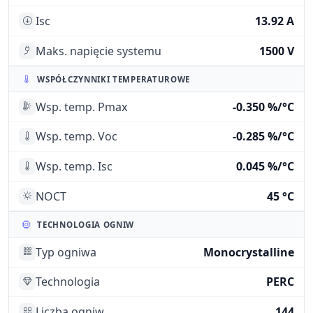
Isc
13.92 A
Maks. napięcie systemu
1500 V
WSPÓŁCZYNNIKI TEMPERATUROWE
Wsp. temp. Pmax
-0.350 %/°C
Wsp. temp. Voc
-0.285 %/°C
Wsp. temp. Isc
0.045 %/°C
NOCT
45 °C
TECHNOLOGIA OGNIW
Typ ogniwa
Monocrystalline
Technologia
PERC
Liczba ogniw
144