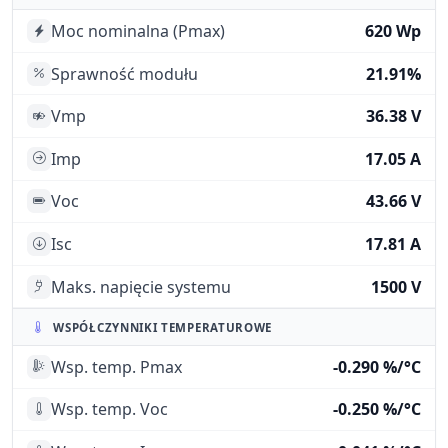
Moc nominalna (Pmax)
620 Wp
Sprawność modułu
21.91%
Vmp
36.38 V
Imp
17.05 A
Voc
43.66 V
Isc
17.81 A
Maks. napięcie systemu
1500 V
WSPÓŁCZYNNIKI TEMPERATUROWE
Wsp. temp. Pmax
-0.290 %/°C
Wsp. temp. Voc
-0.250 %/°C