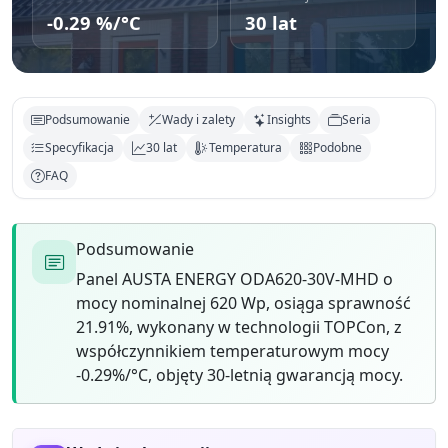
-0.29 %/°C
30 lat
Podsumowanie
Wady i zalety
Insights
Seria
Specyfikacja
30 lat
Temperatura
Podobne
FAQ
Podsumowanie
Panel AUSTA ENERGY ODA620-30V-MHD o
mocy nominalnej 620 Wp, osiąga sprawność
21.91%, wykonany w technologii TOPCon, z
współczynnikiem temperaturowym mocy
-0.29%/°C, objęty 30-letnią gwarancją mocy.