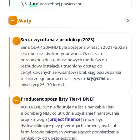
0,5–
1 m
² potrzebnej powierzchni.
Wady
5
Seria wycofana z produkcji (2023)
Seria ODA-120MHD była dostępna w latach 2021–2023 i
jest obecnie zdyskontynuowana. Oznacza to
ograniczoną dostępność nowych modułów do
rozbudowy instalacji, utrudniony dostęp do
certyfikowanych serwisantów i brak ciągłości wsparcia
technicznego producenta – ryzyko
krytyczne
dla
inwestycji 25–30-letnich.
Producent spoza listy Tier-1 BNEF
AUSTA ENERGY nie figuruje na liście bankable Tier-1
Bloomberg NEF, co utrudnia uzyskanie finansowania
projektowego (
project finance
) i może być
dyskwalifikujące przy przetargach komercyjnych lub
farm fotowoltaicznych wymagających potwierdzenia
bankability od ubezpieczycieli.