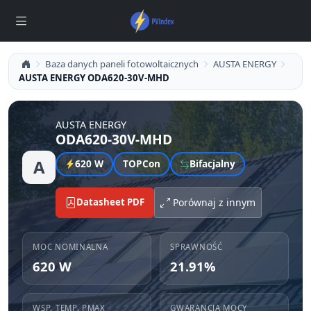
Baza danych paneli fotowoltaicznych
AUSTA ENERGY
AUSTA ENERGY ODA620-30V-MHD
AUSTA ENERGY
ODA620-30V-MHD
A
620 W
TOPCon
Bifacjalny
Datasheet PDF
Porównaj z innym
MOC NOMINALNA
SPRAWNOŚĆ
620 W
21.91%
WSP. TEMP. PMAX
GWARANCJA MOCY