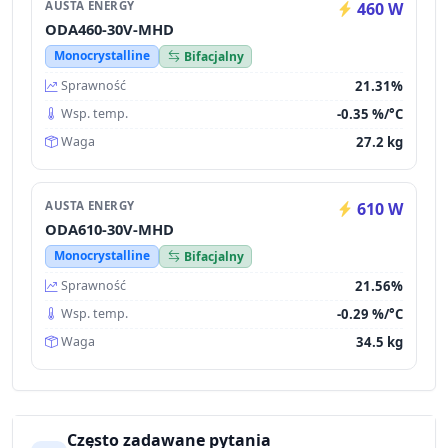
AUSTA ENERGY
460 W
ODA460-30V-MHD
Monocrystalline
Bifacjalny
21.31%
Sprawność
-0.35 %/°C
Wsp. temp.
27.2 kg
Waga
AUSTA ENERGY
610 W
ODA610-30V-MHD
Monocrystalline
Bifacjalny
21.56%
Sprawność
-0.29 %/°C
Wsp. temp.
34.5 kg
Waga
Często zadawane pytania