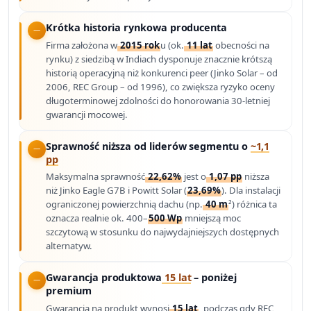
Krótka historia rynkowa producenta
Firma założona w
2015 rok
u (ok.
11 lat
obecności na
rynku) z siedzibą w Indiach dysponuje znacznie krótszą
historią operacyjną niż konkurenci peer (Jinko Solar – od
2006, REC Group – od 1996), co zwiększa ryzyko oceny
długoterminowej zdolności do honorowania 30-letniej
gwarancji mocowej.
Sprawność niższa od liderów segmentu o
~1,1
pp
Maksymalna sprawność
22,62%
jest o
1,07 pp
niższa
niż Jinko Eagle G7B i Powitt Solar (
23,69%
). Dla instalacji
ograniczonej powierzchnią dachu (np.
40 m
²) różnica ta
oznacza realnie ok. 400–
500 Wp
mniejszą moc
szczytową w stosunku do najwydajniejszych dostępnych
alternatyw.
Gwarancja produktowa
15 lat
– poniżej
premium
Gwarancja na produkt wynosi
15 lat
, podczas gdy REC