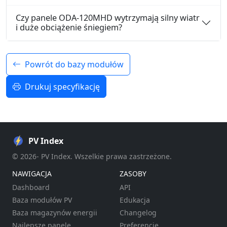
Czy panele ODA-120MHD wytrzymają silny wiatr
i duże obciążenie śniegiem?
Powrót do bazy modułów
Drukuj specyfikację
PV Index
© 2026- PV Index. Wszelkie prawa zastrzeżone.
NAWIGACJA
ZASOBY
Dashboard
API
Baza modułów PV
Edukacja
Baza magazynów energii
Changelog
Najlepsze panele
Preferencje