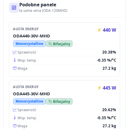
Podobne panele
ta sama seria (ODA-120MHD)
AUSTA ENERGY
440 W
ODA440-30V-MHD
Monocrystalline
Bifacjalny
20.38%
Sprawność
-0.35 %/°C
Wsp. temp.
27.2 kg
Waga
AUSTA ENERGY
445 W
ODA445-30V-MHD
Monocrystalline
Bifacjalny
20.62%
Sprawność
-0.35 %/°C
Wsp. temp.
27.2 kg
Waga