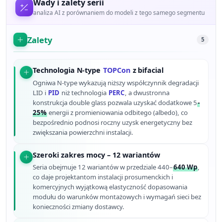
Wady i zalety serii
analiza AI z porównaniem do modeli z tego samego segmentu
Zalety
5
Technologia N-type
TOPCon
z bifacial
Ogniwa N-type wykazują niższy współczynnik degradacji
LID i
PID
niż technologia
PERC
, a dwustronna
konstrukcja double glass pozwala uzyskać dodatkowe 5
-
25%
energii z promieniowania odbitego (albedo), co
bezpośrednio podnosi roczny uzysk energetyczny bez
zwiększania powierzchni instalacji.
Szeroki zakres mocy – 12 wariantów
Seria obejmuje 12 wariantów w przedziale 440–
640 Wp
,
co daje projektantom instalacji prosumenckich i
komercyjnych wyjątkową elastyczność dopasowania
modułu do warunków montażowych i wymagań sieci bez
konieczności zmiany dostawcy.