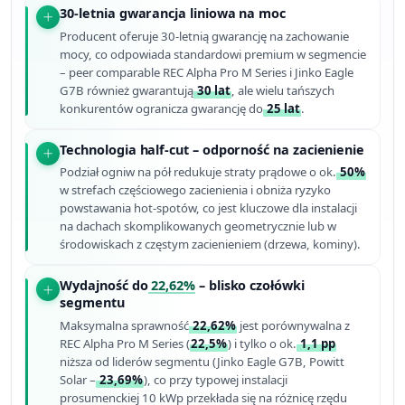
30-letnia gwarancja liniowa na moc
Producent oferuje 30-letnią gwarancję na zachowanie
mocy, co odpowiada standardowi premium w segmencie
– peer comparable REC Alpha Pro M Series i Jinko Eagle
G7B również gwarantują
30 lat
, ale wielu tańszych
konkurentów ogranicza gwarancję do
25 lat
.
Technologia half-cut – odporność na zacienienie
Podział ogniw na pół redukuje straty prądowe o ok.
50%
w strefach częściowego zacienienia i obniża ryzyko
powstawania hot-spotów, co jest kluczowe dla instalacji
na dachach skomplikowanych geometrycznie lub w
środowiskach z częstym zacienieniem (drzewa, kominy).
Wydajność do
22,62%
– blisko czołówki
segmentu
Maksymalna sprawność
22,62%
jest porównywalna z
REC Alpha Pro M Series (
22,5%
) i tylko o ok.
1,1 pp
niższa od liderów segmentu (Jinko Eagle G7B, Powitt
Solar –
23,69%
), co przy typowej instalacji
prosumenckiej 10 kWp przekłada się na różnicę rzędu