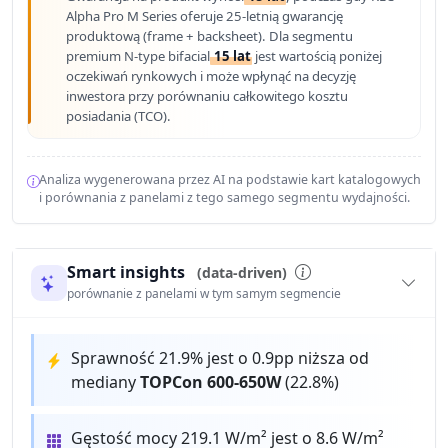
Alpha Pro M Series oferuje 25-letnią gwarancję
produktową (frame + backsheet). Dla segmentu
premium N-type bifacial
15 lat
jest wartością poniżej
oczekiwań rynkowych i może wpłynąć na decyzję
inwestora przy porównaniu całkowitego kosztu
posiadania (TCO).
Analiza wygenerowana przez AI na podstawie kart katalogowych
i porównania z panelami z tego samego segmentu wydajności.
Smart insights
(data-driven)
porównanie z panelami w tym samym segmencie
Sprawność 21.9% jest o 0.9pp niższa od
mediany
TOPCon 600-650W
(22.8%)
Gęstość mocy 219.1 W/m² jest o 8.6 W/m²