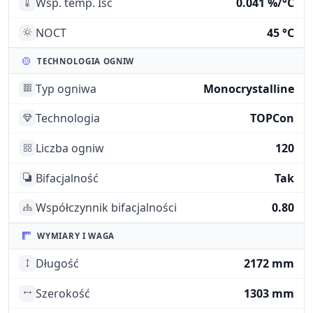
Wsp. temp. Isc
0.041 %/°C
NOCT
45 °C
TECHNOLOGIA OGNIW
Typ ogniwa
Monocrystalline
Technologia
TOPCon
Liczba ogniw
120
Bifacjalność
Tak
Współczynnik bifacjalności
0.80
WYMIARY I WAGA
Długość
2172 mm
Szerokość
1303 mm