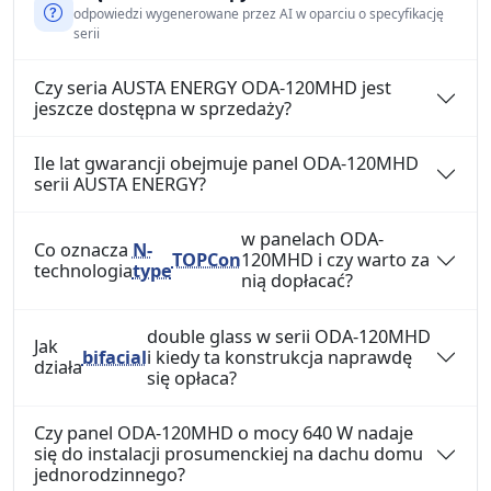
odpowiedzi wygenerowane przez AI w oparciu o specyfikację
serii
Czy seria AUSTA ENERGY ODA-120MHD jest
jeszcze dostępna w sprzedaży?
Ile lat gwarancji obejmuje panel ODA-120MHD
serii AUSTA ENERGY?
w panelach ODA-
Co oznacza
N-
TOPCon
120MHD i czy warto za
technologia
type
nią dopłacać?
double glass w serii ODA-120MHD
Jak
bifacial
i kiedy ta konstrukcja naprawdę
działa
się opłaca?
Czy panel ODA-120MHD o mocy 640 W nadaje
się do instalacji prosumenckiej na dachu domu
jednorodzinnego?