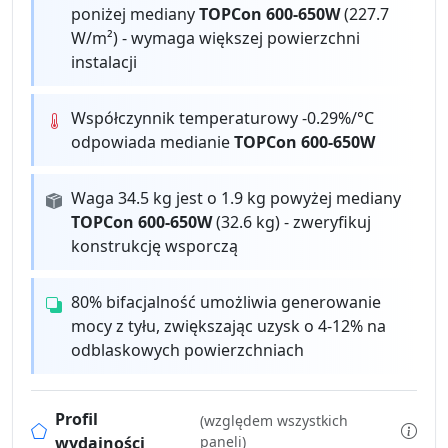
poniżej mediany
TOPCon 600-650W
(227.7
W/m²) - wymaga większej powierzchni
instalacji
Współczynnik temperaturowy -0.29%/°C
odpowiada medianie
TOPCon 600-650W
Waga 34.5 kg jest o 1.9 kg powyżej mediany
TOPCon 600-650W
(32.6 kg) - zweryfikuj
konstrukcję wsporczą
80% bifacjalność umożliwia generowanie
mocy z tyłu, zwiększając uzysk o 4-12% na
odblaskowych powierzchniach
Profil
(względem wszystkich
wydajności
paneli)