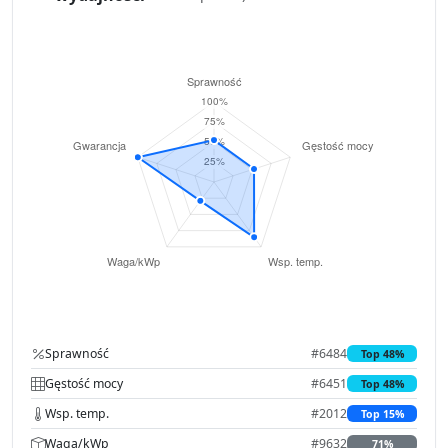
Sprawność
#6484
Top 48%
Gęstość mocy
#6451
Top 48%
Wsp. temp.
#2012
Top 15%
Waga/kWp
#9632
71%